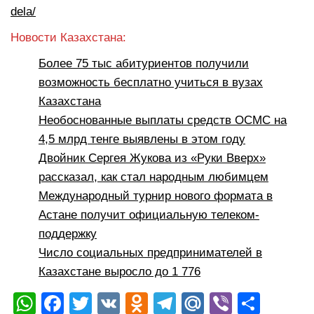
dela/
Новости Казахстана:
Более 75 тыс абитуриентов получили
возможность бесплатно учиться в вузах
Казахстана
Необоснованные выплаты средств ОСМС на
4,5 млрд тенге выявлены в этом году
Двойник Сергея Жукова из «Руки Вверх»
рассказал, как стал народным любимцем
Международный турнир нового формата в
Астане получит официальную телеком-
поддержку
Число социальных предпринимателей в
Казахстане выросло до 1 776
W
F
T
V
O
T
M
Vi
О