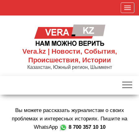
Skip
П
to
о
the
к
content
а
з
а
Vera.kz | Новости, События,
т
Происшествия, Истории
ь
Казахстан, Южный регион, Шымкент
/
С
к
р
ы
Вы можете рассказать журналистам о своих
т
ь
проблемах и интересных историях. Пишите на
н
WhatsApp
8 700 357 10 10
а