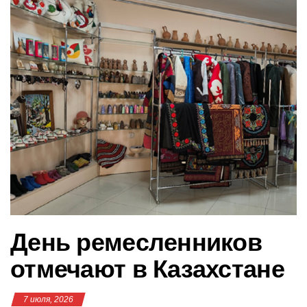
в
и
г
а
ц
и
ю
День ремесленников
отмечают в Казахстане
7 июля, 2026