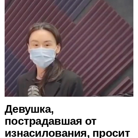
в
и
г
а
ц
и
ю
Девушка,
пострадавшая от
изнасилования, просит