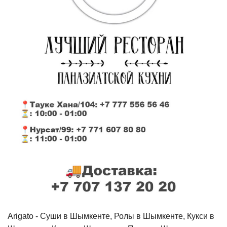
Arigato - Cуши в Шымкенте, Ролы в Шымкенте, Кукси в