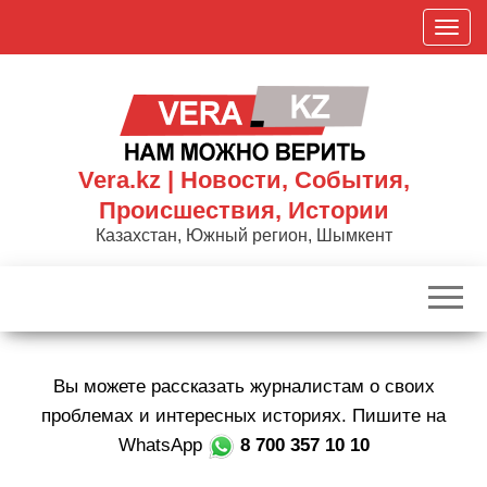
Skip
П
to
о
the
к
content
а
з
а
Vera.kz | Новости, События,
т
Происшествия, Истории
ь
Казахстан, Южный регион, Шымкент
/
С
к
р
ы
Вы можете рассказать журналистам о своих
т
ь
проблемах и интересных историях. Пишите на
н
WhatsApp
8 700 357 10 10
а