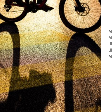
M
М
Ш
Ш
М