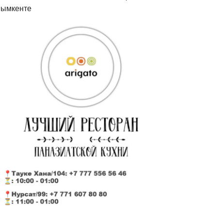
ымкенте