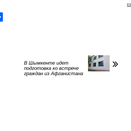
Ш
О
тп
р
а
в
и
В Шымкенте идет
подготовка ко встрече
ть
граждан из Афганистана