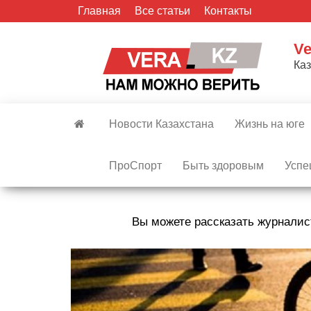
Skip
Главная
Все статьи
Контакты
to
the
Ve
content
Ка
Новости Казахстана
Жизнь на юге
ПроСпорт
Быть здоровым
Успе
Вы можете рассказать журналис