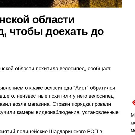
нской области
, чтобы доехать до
анской области похитила велосипед, сообщает
явлением о краже велосипеда “Аист” обратился
вшего, неизвестные похитили у него велосипед
тавил возле магазина. Стражи порядка провели
изучили камеры видеонаблюдения, установленные
М
м
м
приятий полицейские Шардаринского РОП в