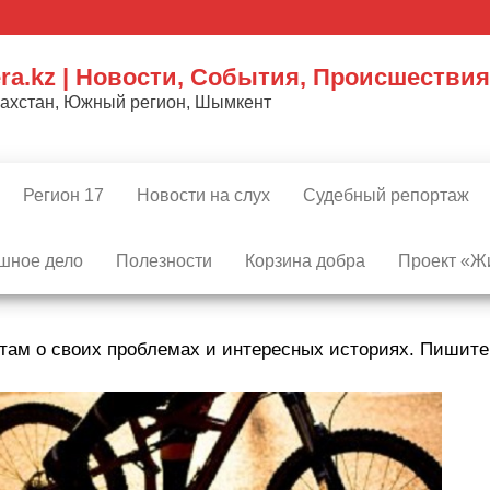
ra.kz | Новости, События, Происшествия
захстан, Южный регион, Шымкент
Регион 17
Новости на слух
Судебный репортаж
шное дело
Полезности
Корзина добра
Проект «Жи
там о своих проблемах и интересных историях. Пишит