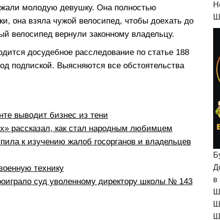
H
ержали молодую девушку. Она полностью
Ш
и, она взяла чужой велосипед, чтобы доехать до
ый велосипед вернули законному владельцу.
одится досудебное расследование по статье 188
под подпиской. Выясняются все обстоятельства
:
те выводит бизнес из тени
рх» рассказал, как стал народным любимцем
пила к изучению жалоб госорганов и владельцев
Б
Д
военную технику
в
оиграло суд уволенному директору школы № 143
Ш
Ш
Ш