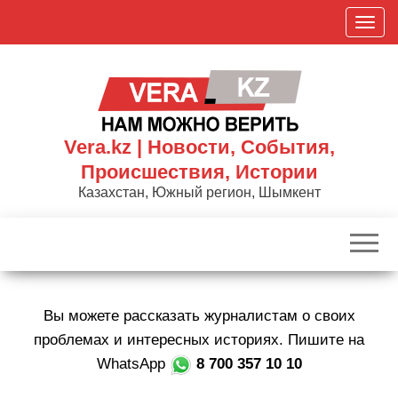
Skip
П
to
о
the
к
content
а
з
а
Vera.kz | Новости, События,
т
Происшествия, Истории
ь
Казахстан, Южный регион, Шымкент
/
С
к
р
ы
Вы можете рассказать журналистам о своих
т
ь
проблемах и интересных историях. Пишите на
н
WhatsApp
8 700 357 10 10
а