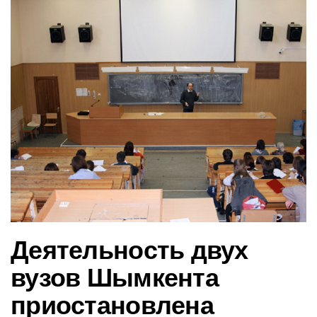
в
и
г
а
ц
и
ю
Деятельность двух
вузов Шымкента
приостановлена