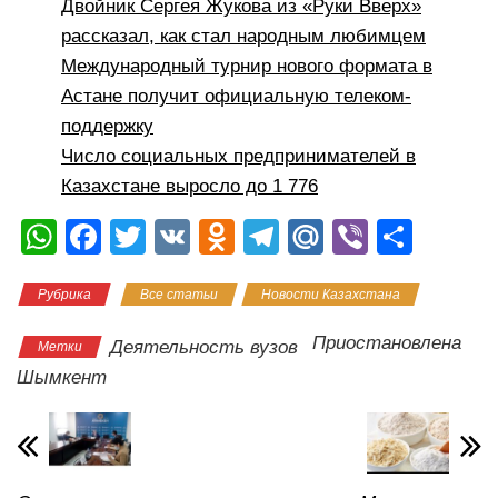
Двойник Сергея Жукова из «Руки Вверх»
рассказал, как стал народным любимцем
Международный турнир нового формата в
Астане получит официальную телеком-
поддержку
Число социальных предпринимателей в
Казахстане выросло до 1 776
W
F
T
V
O
T
M
Vi
О
h
a
wi
K
d
el
ail
b
тп
Рубрика
Все статьи
Новости Казахстана
at
c
tt
n
e
.R
er
р
s
e
er
o
gr
u
а
Приостановлена
Деятельность вузов
Метки
A
b
kl
a
в
Шымкент
p
o
a
m
и
p
o
ss
ть
k
ni