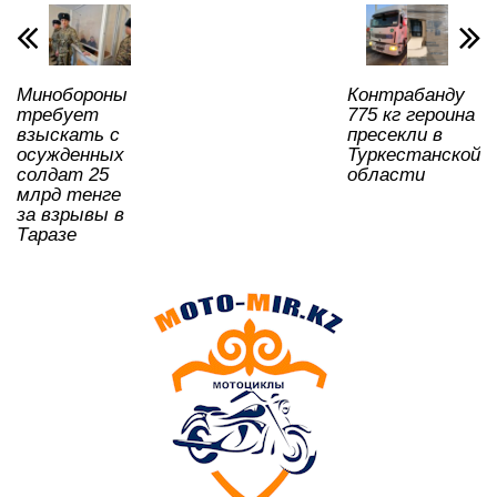
p
o
a
m
и
p
o
ss
ть
k
ni
Минобороны
Контрабанду
ki
требует
775 кг героина
взыскать с
пресекли в
осужденных
Туркестанской
солдат 25
области
млрд тенге
за взрывы в
Таразе