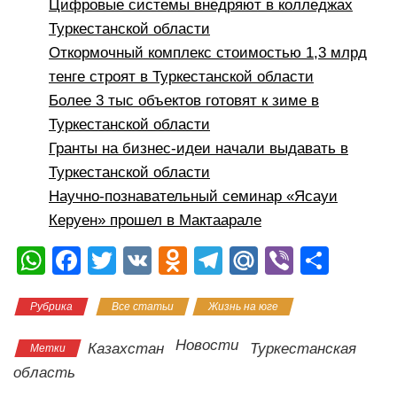
Цифровые системы внедряют в колледжах
Туркестанской области
Откормочный комплекс стоимостью 1,3 млрд
тенге строят в Туркестанской области
Более 3 тыс объектов готовят к зиме в
Туркестанской области
Гранты на бизнес-идеи начали выдавать в
Туркестанской области
Научно-познавательный семинар «Ясауи
Керуен» прошел в Мактаарале
W
F
T
V
O
T
M
Vi
О
h
a
wi
K
d
el
ail
b
тп
Рубрика
Все статьи
Жизнь на юге
at
c
tt
n
e
.R
er
р
s
e
er
o
gr
u
а
Новости
Казахстан
Туркестанская
Метки
A
b
kl
a
в
область