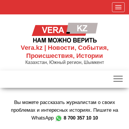
Skip
П
to
о
the
к
content
а
з
а
Vera.kz | Новости, События,
т
Происшествия, Истории
ь
Казахстан, Южный регион, Шымкент
/
С
к
р
ы
Вы можете рассказать журналистам о своих
т
ь
проблемах и интересных историях. Пишите на
н
WhatsApp
8 700 357 10 10
а