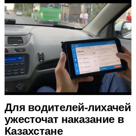
в
и
г
а
ц
и
ю
Для водителей-лихачей
ужесточат наказание в
Казахстане