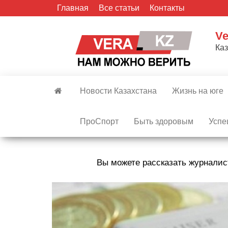
Skip
Главная
Все статьи
Контакты
to
the
Ve
content
Ка
Новости Казахстана
Жизнь на юге
ПроСпорт
Быть здоровым
Успе
Вы можете рассказать журналис