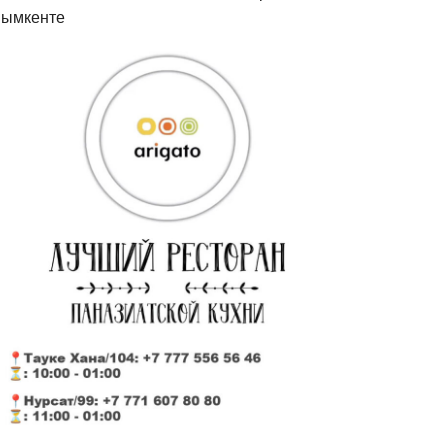
ымкенте