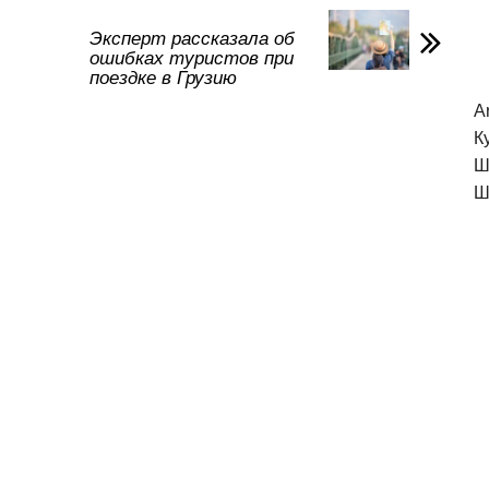
в
и
Эксперт рассказала об
ошибках туристов при
ть
поездке в Грузию
A
К
Ш
Ш