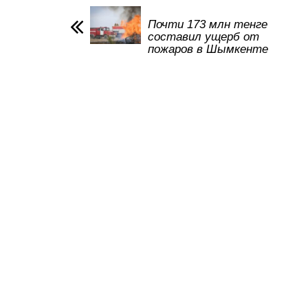
A
b
kl
a
p
o
a
m
Почти 173 млн тенге
составил ущерб от
p
o
ss
пожаров в Шымкенте
k
ni
ki