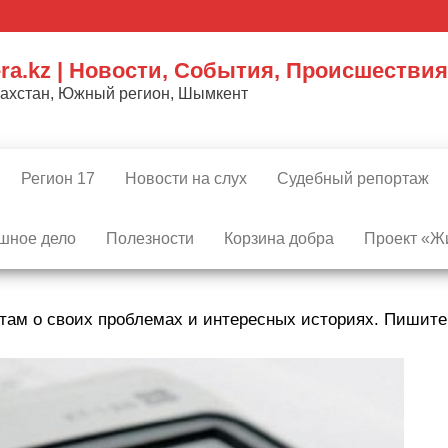
ra.kz | Новости, События, Происшествия
захстан, Южный регион, Шымкент
Регион 17
Новости на слух
Судебный репортаж
шное дело
Полезности
Корзина добра
Проект «Жи
там о своих проблемах и интересных историях. Пишит