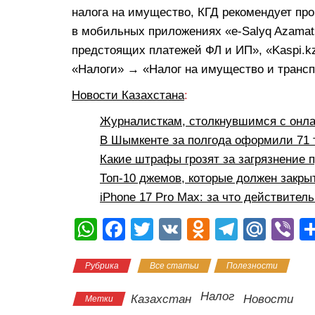
налога на имущество, КГД рекомендует пр
в мобильных приложениях «e-Salyq Azama
предстоящих платежей ФЛ и ИП», «Kaspi.
«Налоги» → «Налог на имущество и трансп
Новости Казахстана
:
Журналисткам, столкнувшимся с онла
В Шымкенте за полгода оформили 71 
Какие штрафы грозят за загрязнение 
Топ-10 джемов, которые должен закр
iPhone 17 Pro Max: за что действитель
W
F
T
V
O
T
M
Vi
h
a
wi
K
d
el
ail
b
Рубрика
Все статьи
Полезности
at
c
tt
n
e
.R
er
s
e
er
o
gr
u
Налог
Казахстан
Новости
Метки