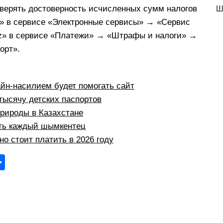
оверять достоверность исчисленных сумм налогов
Ш
t» в сервисе «Электронные сервисы» → «Сервис
kz» в сервисе «Платежи» → «Штрафы и налоги» →
орт».
йн-насилием будет помогать сайт
тысячу детских паспортов
природы в Казахстане
ыть каждый шымкентец
но стоит платить в 2026 году
О
тп
р
а