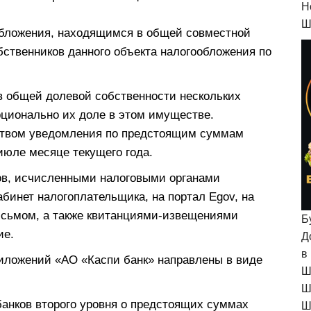
H
Ш
обложения, находящимся в общей совместной
бственников данного объекта налогообложения по
в общей долевой собственности нескольких
рционально их доле в этом имуществе.
ьством уведомления по предстоящим суммам
июле месяце текущего года.
ов, исчисленными налоговыми органами
бинет налогоплательщика, на портал Egov, на
исьмом, а также квитанциями-извещениями
Б
ие.
Д
в
иложений «АО «Каспи банк» направлены в виде
Ш
Ш
банков второго уровня о предстоящих суммах
Ш