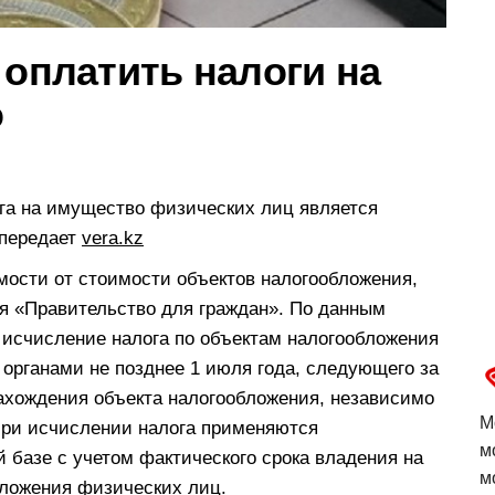
 оплатить налоги на
о
га на имущество физических лиц является
 передает
vera.kz
мости от стоимости объектов налогообложения,
ия «Правительство для граждан». По данным
 исчисление налога по объектам налогообложения
органами не позднее 1 июля года, следующего за
ахождения объекта налогообложения, независимо
М
При исчислении налога применяются
м
й базе с учетом фактического срока владения на
м
бложения физических лиц.