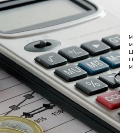
M
М
Ш
Ш
М