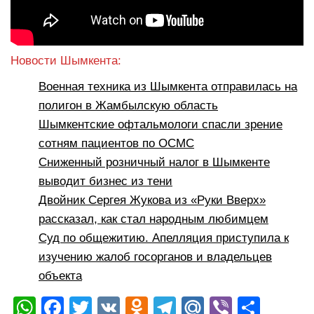
Новости Шымкента:
Военная техника из Шымкента отправилась на
полигон в Жамбылскую область
Шымкентские офтальмологи спасли зрение
сотням пациентов по ОСМС
Сниженный розничный налог в Шымкенте
выводит бизнес из тени
Двойник Сергея Жукова из «Руки Вверх»
рассказал, как стал народным любимцем
Суд по общежитию. Апелляция приступила к
изучению жалоб госорганов и владельцев
объекта
W
F
T
V
O
T
M
Vi
О