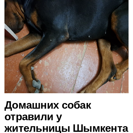
в
и
г
а
ц
и
ю
Домашних собак
отравили у
жительницы Шымкента