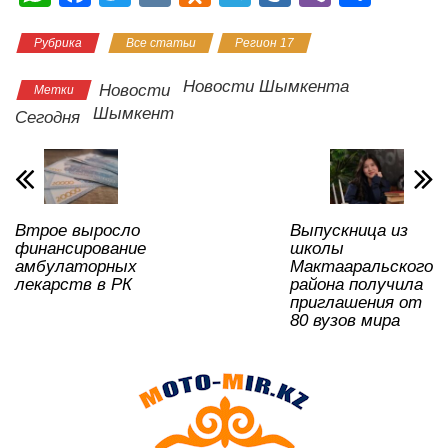
h
a
wi
K
d
el
ail
b
тп
Рубрика
Все статьи
Регион 17
at
c
tt
n
e
.R
er
р
s
e
er
o
gr
u
а
Новости Шымкента
Новости
Метки
A
b
kl
a
в
Шымкент
Сегодня
p
o
a
m
и
p
o
ss
ть
k
ni
Втрое выросло
Выпускница из
ki
финансирование
школы
амбулаторных
Мактааральского
лекарств в РК
района получила
приглашения от
80 вузов мира