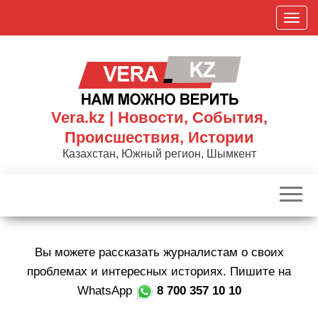
Skip
П
to
о
the
к
content
а
з
а
Vera.kz | Новости, События,
т
Происшествия, Истории
ь
Казахстан, Южный регион, Шымкент
/
С
к
р
ы
Вы можете рассказать журналистам о своих
т
ь
проблемах и интересных историях. Пишите на
н
WhatsApp
8 700 357 10 10
а