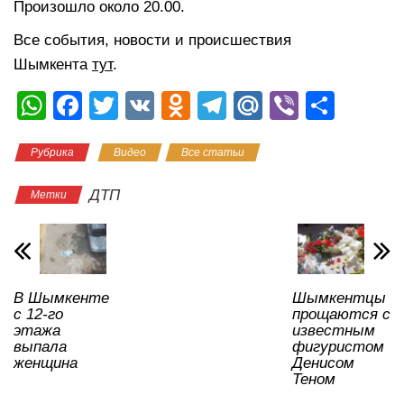
Произошло около 20.00.
Все события, новости и происшествия
Шымкента
тут
.
W
F
T
V
O
T
M
Vi
О
h
a
wi
K
d
el
ail
b
тп
Рубрика
Видео
Все статьи
at
c
tt
n
e
.R
er
р
s
e
er
o
gr
u
а
ДТП
Метки
A
b
kl
a
в
p
o
a
m
и
p
o
ss
ть
В Шымкенте
Шымкентцы
k
ni
с 12-го
прощаются с
ki
этажа
известным
выпала
фигуристом
женщина
Денисом
Теном