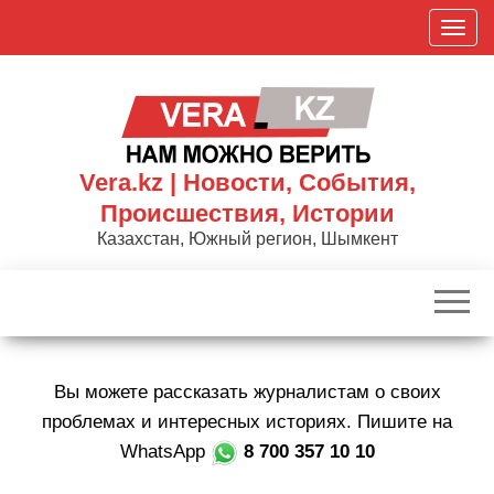
Skip
П
to
о
the
к
content
а
з
а
Vera.kz | Новости, События,
т
Происшествия, Истории
ь
Казахстан, Южный регион, Шымкент
/
С
к
р
ы
Вы можете рассказать журналистам о своих
т
ь
проблемах и интересных историях. Пишите на
н
WhatsApp
8 700 357 10 10
а