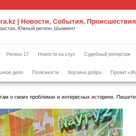
ra.kz | Новости, События, Происшествия
захстан, Южный регион, Шымкент
Регион 17
Новости на слух
Судебный репортаж
шное дело
Полезности
Корзина добра
Проект «Жи
там о своих проблемах и интересных историях. Пишит