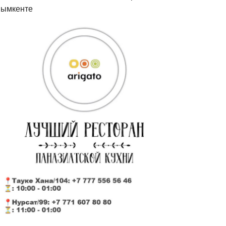
ымкенте