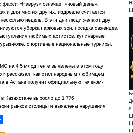
H
с фарси «Навруз» означает «новый день».
Ш
как и для многих других, издревле считается
 несколько недель. В эти дни люди желают друг
анизуются уборка парковых зон, посадка саженцев,
выступления любимых артистов, кулинарные
аурыз-коже, спортивные национальные турниры.
С на 4,5 млрд тенге выявлены в этом году
рх» рассказал, как стал народным любимцем
а в Астане получит официальную телеком-
Б
в Казахстане выросло до 1 776
Д
ерки рынков столицы и выявлены нарушения
в
Ш
О
Ш
тп
Ш