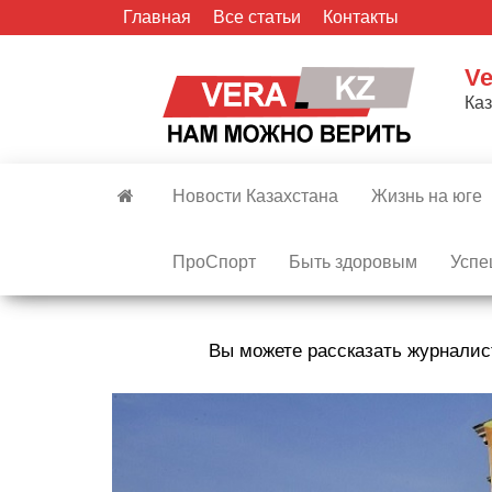
Skip
Главная
Все статьи
Контакты
to
the
Ve
content
Ка
Новости Казахстана
Жизнь на юге
ПроСпорт
Быть здоровым
Успе
Вы можете рассказать журналис