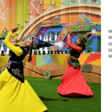
M
М
Ш
Ш
М