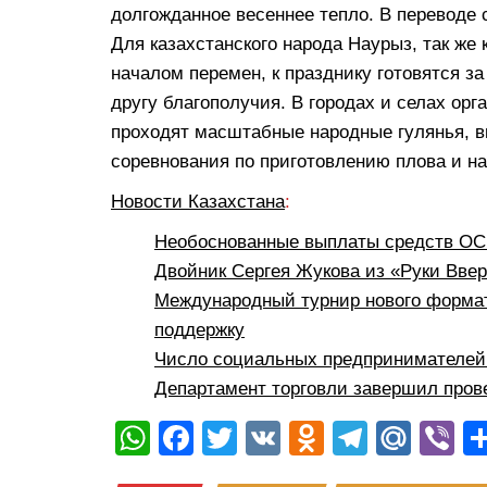
долгожданное весеннее тепло. В переводе 
Для казахстанского народа Наурыз, так же 
началом перемен, к празднику готовятся за
другу благополучия. В городах и селах орг
проходят масштабные народные гулянья, 
соревнования по приготовлению плова и н
Новости Казахстана
:
Необоснованные выплаты средств ОСМ
Двойник Сергея Жукова из «Руки Вве
Международный турнир нового формат
поддержку
Число социальных предпринимателей 
Департамент торговли завершил пров
W
F
T
V
O
T
M
Vi
h
a
wi
K
d
el
ail
b