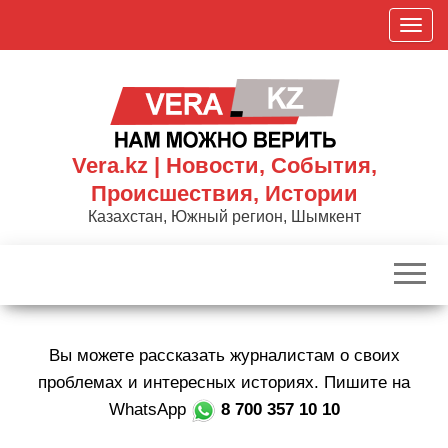
Skip
П
to
о
the
к
content
а
з
а
Vera.kz | Новости, События,
т
Происшествия, Истории
ь
Казахстан, Южный регион, Шымкент
/
С
к
р
ы
Вы можете рассказать журналистам о своих
т
ь
проблемах и интересных историях. Пишите на
н
WhatsApp
8 700 357 10 10
а