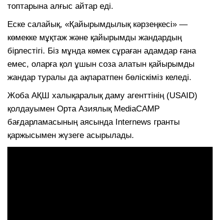
топтарына алғыс айтар еді.
Еске салайық, «Қайырымдылық кәрзеңкесі» —
көмекке мұқтаж және қайырымды жандардың
бірлестігі. Біз мұнда көмек сұраған адамдар ғана
емес, оларға қол ұшын соза алатын қайырымды
жандар туралы да ақпаратпен бөліскіміз келеді.
Жоба АҚШ халықаралық даму агенттінің (USAID)
қолдауымен Орта Азиялық MediaCAMP
бағдарламасының аясында Internews гранты
қаржысымен жүзеге асырылады.