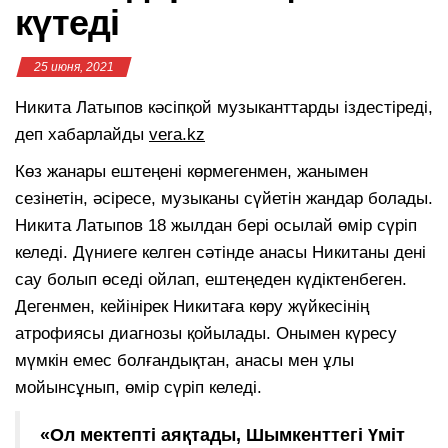
күтеді
25 июня, 2021
Никита Латыпов кәсіпқой музыканттарды іздестіреді,
деп хабарлайды
vera.kz
Көз жанары ештеңені көрмегенмен, жанымен
сезінетін, әсіресе, музыканы сүйетін жандар болады.
Никита Латыпов 18 жылдан бері осылай өмір сүріп
келеді. Дүниеге келген сәтінде анасы Никитаны дені
сау болып өседі ойлап, ештеңеден күдіктенбеген.
Дегенмен, кейінірек Никитаға көру жүйкесінің
атрофиясы диагнозы қойылады. Онымен күресу
мүмкін емес болғандықтан, анасы мен ұлы
мойынсұнып, өмір сүріп келеді.
«Ол мектепті аяқтады, Шымкенттегі Үміт