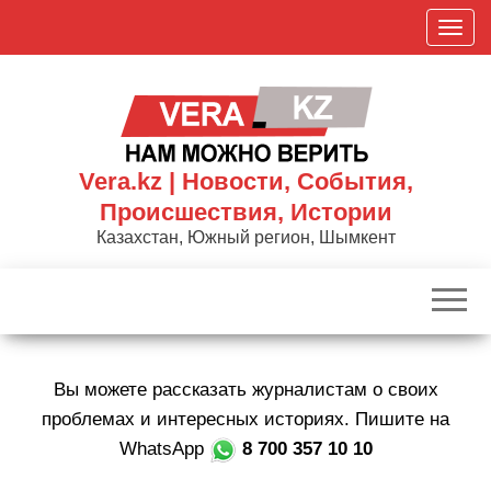
Skip
П
to
о
the
к
content
а
з
а
Vera.kz | Новости, События,
т
Происшествия, Истории
ь
Казахстан, Южный регион, Шымкент
/
С
к
р
ы
Вы можете рассказать журналистам о своих
т
ь
проблемах и интересных историях. Пишите на
н
WhatsApp
8 700 357 10 10
а