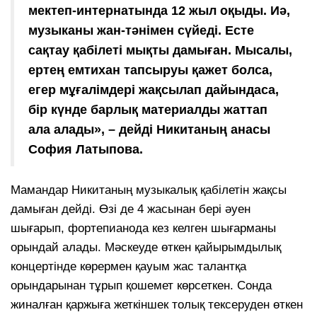
мектеп-интернатында 12 жыл оқыды. Иә,
музыканы жан-тәнімен сүйеді. Есте
сақтау қабілеті мықты дамыған. Мысалы,
ертең емтихан тапсыруы қажет болса,
егер мұғалімдері жақсылап дайындаса,
бір күнде барлық материалды жаттап
ала алады», – дейді Никитаның анасы
София Латыпова.
Мамандар Никитаның музыкалық қабілетін жақсы
дамыған дейді. Өзі де 4 жасынан бері әуен
шығарып, фортепианода кез келген шығарманы
орындай алады. Мәскеуде өткен қайырымдылық
концертінде көрермен қауым жас талантқа
орындарынан тұрып қошемет көрсеткен. Сонда
жиналған қаржыға жеткіншек толық тексеруден өткен