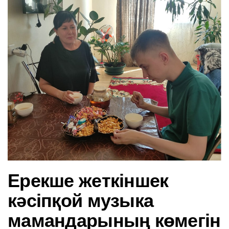
в
и
г
а
ц
и
ю
Ерекше жеткіншек
кәсіпқой музыка
мамандарының көмегін