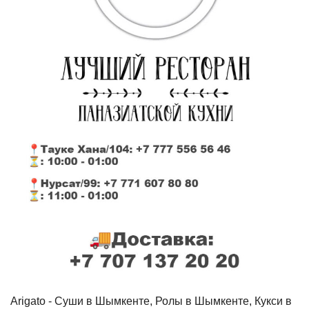
Arigato - Cуши в Шымкенте, Ролы в Шымкенте, Кукси в