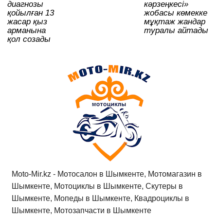
k
ni
диагнозы
кәрзеңкесі»
ki
қойылған 13
жобасы көмекке
жасар қыз
мұқтаж жандар
арманына
туралы айтады
қол созады
Moto-Mir.kz - Мотосалон в Шымкенте, Мотомагазин в
Шымкенте, Мотоциклы в Шымкенте, Скутеры в
Шымкенте, Мопеды в Шымкенте, Квадроциклы в
Шымкенте, Мотозапчасти в Шымкенте