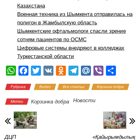
Казахстана
Военная техника из Шымкента отправилась на
полигон в Жамбылскую область
Шымкентские офтальмологи спасли зрение
сотням пациентов по ОСМС
Цифровые системы внедряют в колледжах
Туркестанской области
W
F
T
V
O
T
M
Vi
О
h
a
wi
K
d
el
ail
b
тп
Рубрика
Видео
Все статьи
Корзина добра
at
c
tt
n
e
.R
er
р
s
e
er
o
gr
u
а
Новости
Корзинка добра
Метки
A
b
kl
a
в
p
o
a
m
и
p
o
ss
ть
ДЦП
«Қайырымдылық