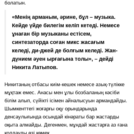
болатын.
«Менің арманым, әрине, бұл – музыка.
Кейде үйде билегім келіп кетеді. Немесе
ұнаған бір музыканы естісем,
синтезаторда соған микс жасағым
келеді, ди-джей де болғым келеді. Жан-
дүнием әуен ырғағына толы», – дейді
Никита Латыпов.
Никитаның отбасы киім-кешек немесе азық-түлікке
мұқтаж емес. Анасы мен ұлы бозбаланың кәсіби
білім алып, сүйікті ісімен айналысуын армандайды.
Шымкенттегі жоғарғы оқу орындарында
денсаулығында осындай кінәраты бар жастарды
оқыта алмайды. Дегенмен, мұндай жастарға аз ғана
қолдауды өзі көмек.