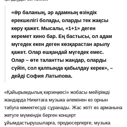
«Әр баланың, әр адамның өзіндік
ерекшелігі болады, оларды тек жақсы
көру қажет. Мысалы, «1+1» деген
керемет кино бар. Ең бастысы, ол адам
мүгедек екен деген көзқарастан арылу
қажет. Олар ешқандай мүгедек емес.
Олар – өте талантты жандар, оларды
сүйіп, сол қалпында қабылдау керек», –
дейді София Латыпова.
«Қайырымдылық кәрзеңкесі» жобасы мейірімді
жандарда Никитаға музыка әлемінен өз орнын
табуға көмектесуді сұранады. Жас жігіт өз арманына
жетуге мүмкіндік берген концерт
ұйымдастырушыларға, продюсерлерге, музыка