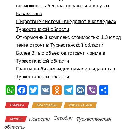
возможность бесплатно учиться в вузах
Казахстана
Цифровые системы внедряют в колледжах
Туркестанской области
Откормочный комплекс стоимостью 1,3 млрд
тенге строят в Туркестанской области
Более 3 тыс объектов готовят к зиме в
Туркестанской области
Гранты на бизнес-идеи начали выдавать в
Туркестанской области
W
F
T
V
O
T
M
Vi
О
h
a
wi
K
d
el
ail
b
тп
Рубрика
Все статьи
Жизнь на юге
at
c
tt
n
e
.R
er
р
s
e
er
o
gr
u
а
Сегодня
Новости
Туркестанская
Метки
A
b
kl
a
в
область