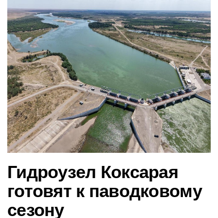
в
и
г
а
ц
и
ю
Гидроузел Коксарая
готовят к паводковому
сезону