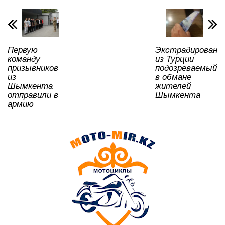
p
o
a
m
и
p
o
ss
ть
k
ni
Первую
Экстрадирован
ki
команду
из Турции
призывников
подозреваемый
из
в обмане
Шымкента
жителей
отправили в
Шымкента
армию