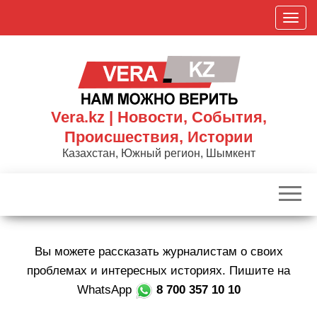
Skip
П
to
о
the
к
content
а
з
а
Vera.kz | Новости, События,
т
Происшествия, Истории
ь
Казахстан, Южный регион, Шымкент
/
С
к
р
ы
Вы можете рассказать журналистам о своих
т
ь
проблемах и интересных историях. Пишите на
н
WhatsApp
8 700 357 10 10
а