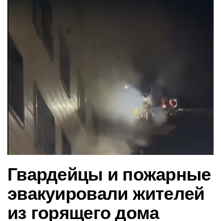
в
и
г
а
ц
и
ю
Гвардейцы и пожарные
эвакуировали жителей
из горящего дома