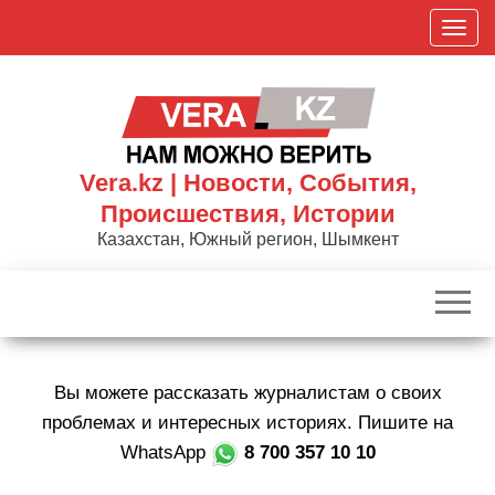
Skip
П
to
о
the
к
content
а
з
а
Vera.kz | Новости, События,
т
Происшествия, Истории
ь
Казахстан, Южный регион, Шымкент
/
С
к
р
ы
Вы можете рассказать журналистам о своих
т
ь
проблемах и интересных историях. Пишите на
н
WhatsApp
8 700 357 10 10
а