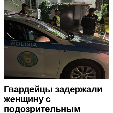
в
и
г
а
ц
и
ю
Гвардейцы задержали
женщину с
подозрительным