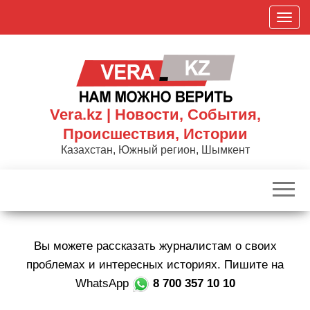
Skip
П
to
о
the
к
content
а
з
а
Vera.kz | Новости, События,
т
Происшествия, Истории
ь
Казахстан, Южный регион, Шымкент
/
С
к
р
ы
Вы можете рассказать журналистам о своих
т
ь
проблемах и интересных историях. Пишите на
н
WhatsApp
8 700 357 10 10
а