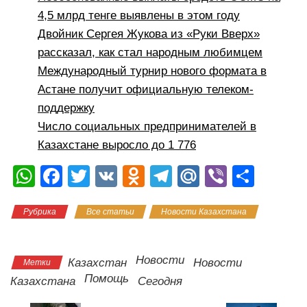
4,5 млрд тенге выявлены в этом году
Двойник Сергея Жукова из «Руки Вверх»
рассказал, как стал народным любимцем
Международный турнир нового формата в
Астане получит официальную телеком-
поддержку
Число социальных предпринимателей в
Казахстане выросло до 1 776
W
F
T
V
O
T
M
Vi
О
h
a
wi
K
d
el
ail
b
тп
Рубрика
Все статьи
Новости Казахстана
at
c
tt
n
e
.R
er
р
Полезности
s
e
er
o
gr
u
а
A
b
kl
a
в
Новости
Казахстан
Новости
Метки
Помощь
p
o
a
m
и
Казахстана
Сегодня