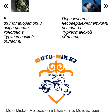
p
o
ss
ть
k
ni
ki
В
Порноканал с
фитолаборатории
несовершеннолетними
выращивали
выявили в
коноплю в
Туркестанской
Туркестанской
области
области
Moto-Mir.kz - Мотосалон в Шымкенте, Мотомагазин в