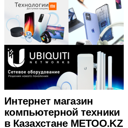
в
и
г
а
ц
и
ю
Интернет магазин
компьютерной техники
в Казахстане METOO.KZ