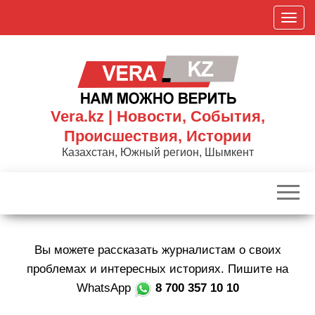
Skip
П
to
о
the
к
content
а
з
а
Vera.kz | Новости, События,
т
Происшествия, Истории
ь
Казахстан, Южный регион, Шымкент
/
С
к
р
ы
Вы можете рассказать журналистам о своих
т
ь
проблемах и интересных историях. Пишите на
н
WhatsApp
8 700 357 10 10
а