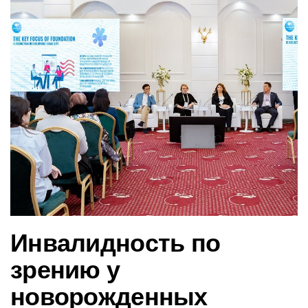
в
и
г
а
ц
и
ю
Инвалидность по
зрению у
новорожденных