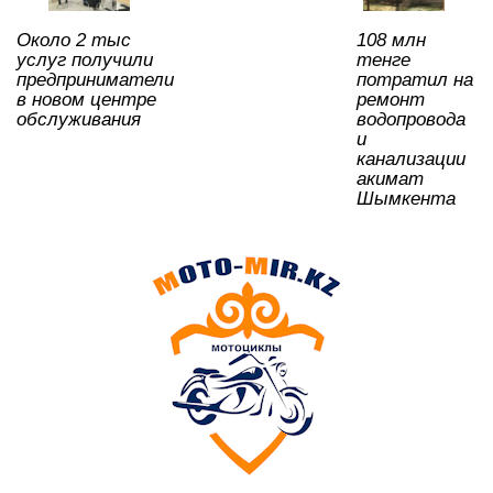
p
o
ss
ть
Около 2 тыс
108 млн
k
ni
услуг получили
тенге
ki
предприниматели
потратил на
в новом центре
ремонт
обслуживания
водопровода
и
канализации
акимат
Шымкента