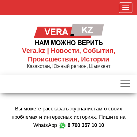
Skip
П
to
о
the
к
content
а
з
а
Vera.kz | Новости, События,
т
Происшествия, Истории
ь
Казахстан, Южный регион, Шымкент
/
С
к
р
ы
Вы можете рассказать журналистам о своих
т
ь
проблемах и интересных историях. Пишите на
н
WhatsApp
8 700 357 10 10
а