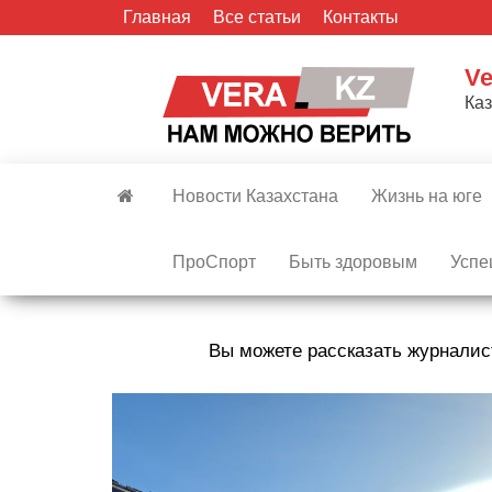
Skip
Главная
Все статьи
Контакты
to
the
Ve
content
Ка
Новости Казахстана
Жизнь на юге
ПроСпорт
Быть здоровым
Успе
Вы можете рассказать журналис