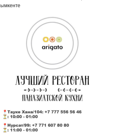
ымкенте