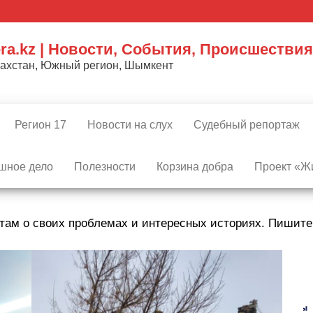
ra.kz | Новости, События, Происшествия
захстан, Южный регион, Шымкент
Регион 17
Новости на слух
Судебный репортаж
шное дело
Полезности
Корзина добра
Проект «Жи
там о своих проблемах и интересных историях. Пишит