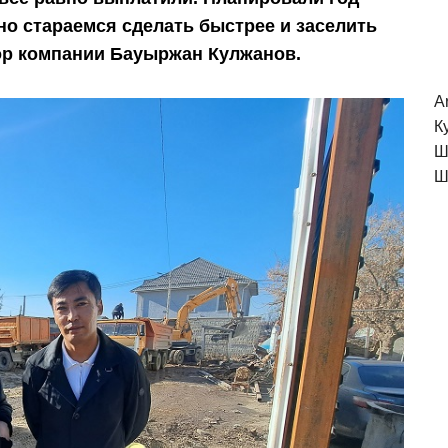
но стараемся сделать быстрее и заселить
ор компании Бауыржан Кулжанов.
A
К
Ш
Ш