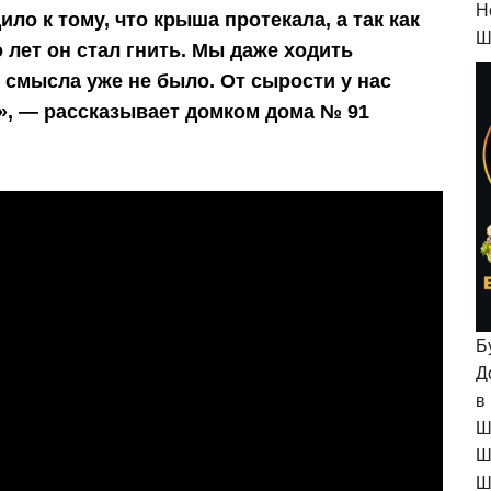
H
ло к тому, что крыша протекала, а так как
Ш
 лет он стал гнить. Мы даже ходить
 смысла уже не было. От сырости у нас
», — рассказывает домком дома № 91
Б
Д
в
Ш
Ш
Ш