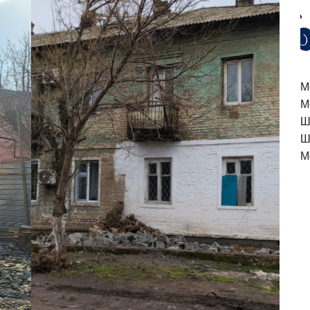
M
М
Ш
Ш
М