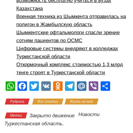
возможность бесплатно учиться в вузах
Казахстана
Военная техника из Шымкента отправилась на
полигон в Жамбылскую область
Шымкентские офтальмологи спасли зрение
сотням пациентов по ОСМС
Цифровые системы внедряют в колледжах
Туркестанской области
Откормочный комплекс стоимостью 1,3 млрд
тенге строят в Туркестанской области
W
F
T
V
O
T
M
Vi
О
h
a
wi
K
d
el
ail
b
тп
Рубрика
Все статьи
Жизнь на юге
at
c
tt
n
e
.R
er
р
s
e
er
o
gr
u
а
Новости
Закрыто движение
Метки
A
b
kl
a
в
Туркестанская область.