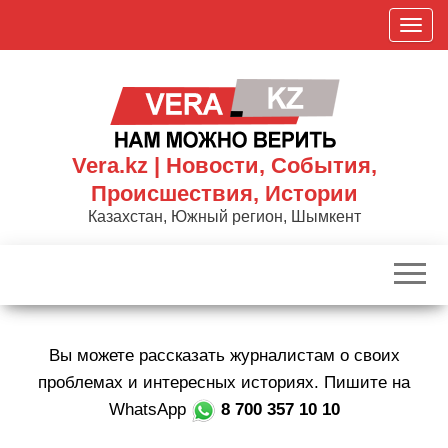
Skip
П
to
о
the
к
content
а
з
а
Vera.kz | Новости, События,
т
Происшествия, Истории
ь
Казахстан, Южный регион, Шымкент
/
С
к
р
ы
Вы можете рассказать журналистам о своих
т
ь
проблемах и интересных историях. Пишите на
н
WhatsApp
8 700 357 10 10
а