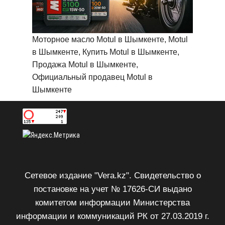
Моторное масло Motul в Шымкенте, Motul
в Шымкенте, Купить Motul в Шымкенте,
Продажа Motul в Шымкенте,
Официальный продавец Motul в
Шымкенте
Сетевое издание "Vera.kz". Свидетельство о
постановке на учет № 17626-СИ выдано
комитетом информации Министерства
информации и коммуникаций РК от 27.03.2019 г.