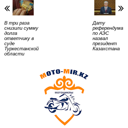
p
o
a
m
и
p
o
ss
ть
k
ni
В три раза
Дату
ki
снизили сумму
референдума
долга
по АЭС
ответчику в
назвал
суде
президент
Туркестанской
Казахстана
области