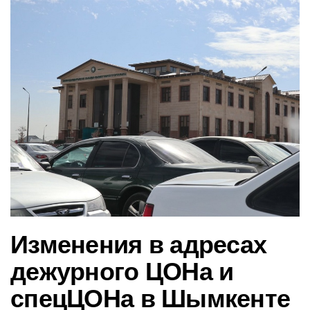
в
и
г
а
ц
и
ю
Изменения в адресах
дежурного ЦОНа и
спецЦОНа в Шымкенте