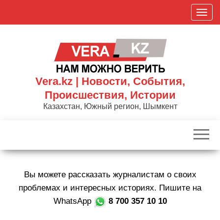
Skip
П
to
о
the
к
content
а
з
а
Vera.kz | Новости, События,
т
Происшествия, Истории
ь
Казахстан, Южный регион, Шымкент
/
С
к
р
ы
Вы можете рассказать журналистам о своих
т
ь
проблемах и интересных историях. Пишите на
н
WhatsApp
8 700 357 10 10
а