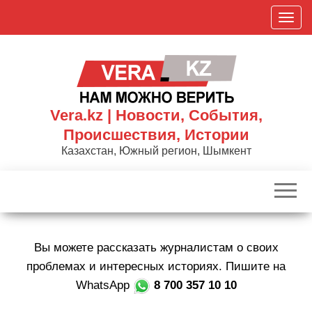
Skip
П
to
о
the
к
content
а
з
а
Vera.kz | Новости, События,
т
Происшествия, Истории
ь
Казахстан, Южный регион, Шымкент
/
С
к
р
ы
Вы можете рассказать журналистам о своих
т
ь
проблемах и интересных историях. Пишите на
н
WhatsApp
8 700 357 10 10
а