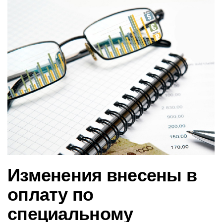
в
и
г
а
ц
и
ю
Изменения внесены в
оплату по
специальному