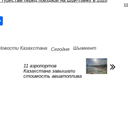
ь туристам перед поездкой на Шри-Ланку в 2026
Ш
О
тп
р
а
Новости Казахстана
Шымкент
Сегодня
в
и
11 аэропортов
Казахстана завышали
ть
стоимость авиатоплива