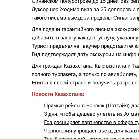
Синайском полуострове до 15 дней без рег
Луксор необходима виза за 25 долларов и
такого письма выезд за пределы Синая за
Для подачи гарантийного письма экскурси
добавить в заявку как доп. услугу, указанн
Турист предъявляет ваучер представителю 
Гид подтверждает дату экскурсии на инфо-
Для граждан Казахстана, Кыргызстана и Та
полного турпакета, а только по авиабилет
Египта в своей стране и получить разреш
Новости Казахстана:
Прямые рейсы в Бангкок (Паттайя) дв
3 дня, чтобы дешево улететь из Алма
Гоа расширяет партнерство в сфере т
Черногория упрощает въезд для казах