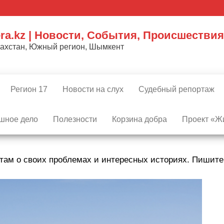
ra.kz | Новости, События, Происшествия
захстан, Южный регион, Шымкент
Регион 17
Новости на слух
Судебный репортаж
шное дело
Полезности
Корзина добра
Проект «Жи
там о своих проблемах и интересных историях. Пишит