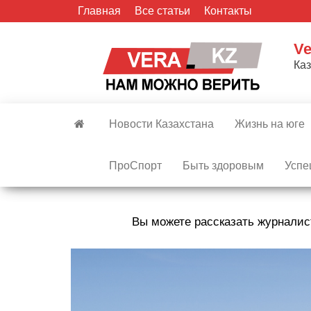
Skip
Главная
Все статьи
Контакты
to
the
Ve
content
Ка
Новости Казахстана
Жизнь на юге
ПроСпорт
Быть здоровым
Успе
Вы можете рассказать журналис