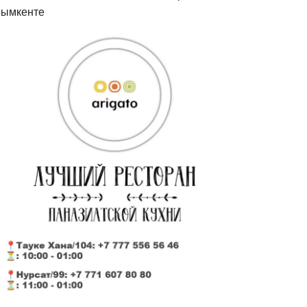
ымкенте