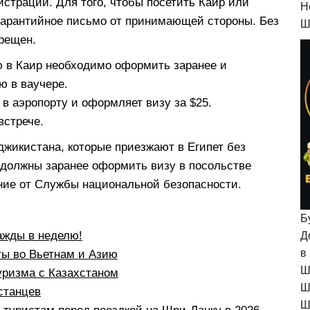
истрации. Для того, чтобы посетить Каир или
H
 гарантийное письмо от принимающей стороны. Без
Ш
прещен.
ю в Каир необходимо оформить заранее и
ую в ваучере.
в аэропорту и оформляет визу за $25.
встрече.
джикистана, которые приезжают в Египет без
у, должны заранее оформить визу в посольстве
ение от Службы национальной безопасности.
Б
ажды в неделю!
Д
в
ты во Вьетнам и Азию
Ш
уризма с Казахстаном
Ш
станцев
Ш