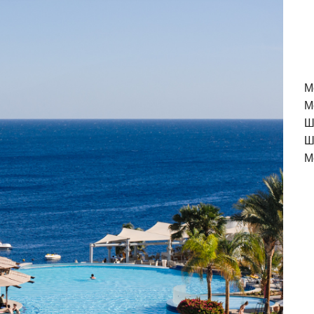
M
М
Ш
Ш
М