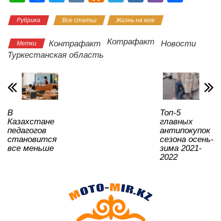
h
a
wi
K
d
el
ail
b
тп
Рубрика
Все статьи
Жизнь на юге
at
c
tt
n
e
.R
er
р
s
e
er
o
gr
u
а
Котрафакт
Контрафакт
Новости
Метки
A
b
kl
a
в
Туркестанская область
p
o
a
m
и
p
o
ss
ть
k
ni
В
Топ-5
ki
Казахстане
главных
педагогов
антипокупок
становится
сезона осень-
все меньше
зима 2021-
2022