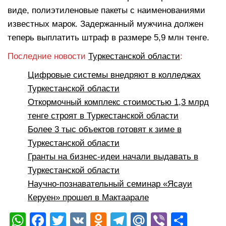
виде, полиэтиленовые пакеты с наименованиями
известных марок. Задержанный мужчина должен
теперь выплатить штраф в размере 5,9 млн тенге.
Последние новости
Туркестанской области
:
Цифровые системы внедряют в колледжах
Туркестанской области
Откормочный комплекс стоимостью 1,3 млрд
тенге строят в Туркестанской области
Более 3 тыс объектов готовят к зиме в
Туркестанской области
Гранты на бизнес-идеи начали выдавать в
Туркестанской области
Научно-познавательный семинар «Ясауи
Керуен» прошел в Мактаарале
W
F
T
V
O
T
M
Vi
О