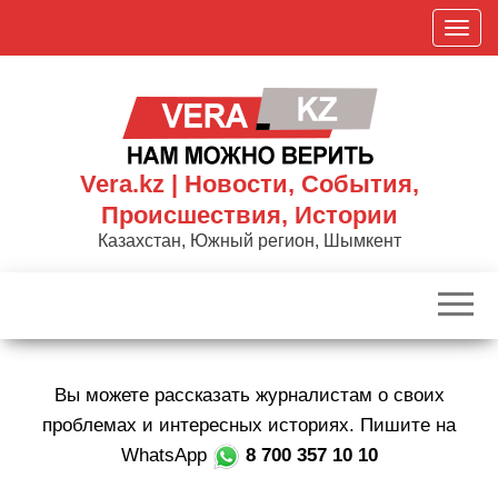
Skip
П
to
о
the
к
content
а
з
а
Vera.kz | Новости, События,
т
Происшествия, Истории
ь
Казахстан, Южный регион, Шымкент
/
С
к
р
ы
Вы можете рассказать журналистам о своих
т
ь
проблемах и интересных историях. Пишите на
н
WhatsApp
8 700 357 10 10
а