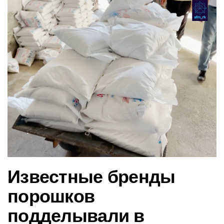
в
и
г
а
ц
и
ю
Известные бренды
порошков
подделывали в