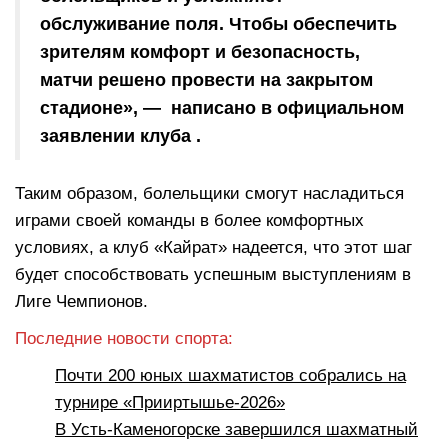
обслуживание поля. Чтобы обеспечить
зрителям комфорт и безопасность,
матчи решено провести на закрытом
стадионе», — написано в официальном
заявлении клуба .
Таким образом, болельщики смогут насладиться
играми своей команды в более комфортных
условиях, а клуб «Кайрат» надеется, что этот шаг
будет способствовать успешным выступлениям в
Лиге Чемпионов.
Последние новости спорта:
Почти 200 юных шахматистов собрались на
турнире «Прииртышье-2026»
В Усть-Каменогорске завершился шахматный