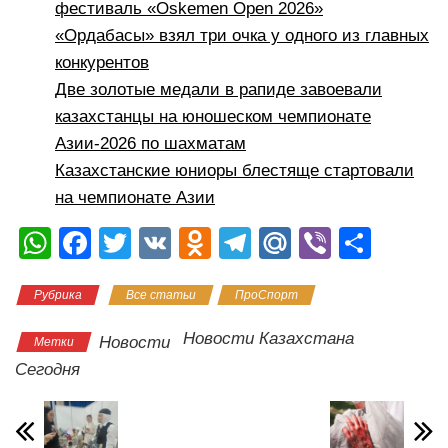
фестиваль «Oskemen Open 2026»
«Ордабасы» взял три очка у одного из главных
конкурентов
Две золотые медали в рапиде завоевали
казахстанцы на юношеском чемпионате
Азии-2026 по шахматам
Казахстанские юниоры блестяще стартовали
на чемпионате Азии
W
F
T
V
O
T
M
Vi
О
h
a
wi
K
d
el
ail
b
тп
Рубрика
Все статьи
ПроСпорт
at
c
tt
n
e
.R
er
р
s
e
er
o
gr
u
а
Новости Казахстана
Новости
Метки
A
b
kl
a
в
Сегодня
p
o
a
m
и
p
o
ss
ть