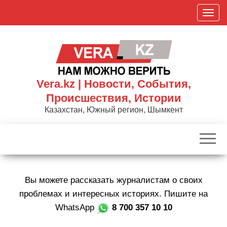
Skip
П
to
о
the
к
content
а
з
а
Vera.kz | Новости, События,
т
Происшествия, Истории
ь
Казахстан, Южный регион, Шымкент
/
С
к
р
ы
Вы можете рассказать журналистам о своих
т
ь
проблемах и интересных историях. Пишите на
н
WhatsApp
8 700 357 10 10
а