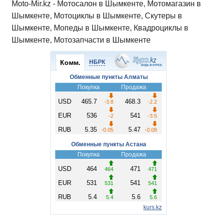
Moto-Mir.kz - Мотосалон в Шымкенте, Мотомагазин в
Шымкенте, Мотоциклы в Шымкенте, Скутеры в
Шымкенте, Мопеды в Шымкенте, Квадроциклы в
Шымкенте, Мотозапчасти в Шымкенте