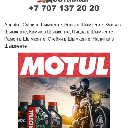
Arigato - Cуши в Шымкенте, Ролы в Шымкенте, Кукси в
Шымкенте, Кимчи в Шымкенте, Пицца в Шымкенте,
Рамен в Шымкенте, Стейки в Шымкенте, Напитки в
Шымкенте