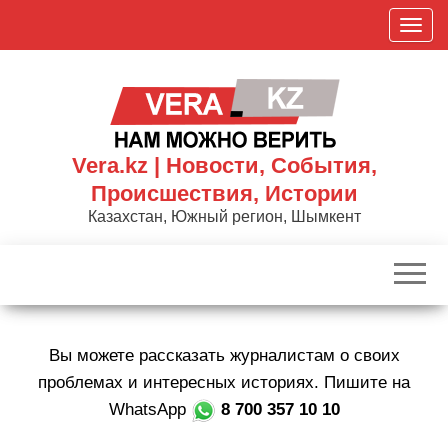
Skip
П
to
о
the
к
content
а
з
а
Vera.kz | Новости, События,
т
Происшествия, Истории
ь
Казахстан, Южный регион, Шымкент
/
С
к
р
ы
Вы можете рассказать журналистам о своих
т
ь
проблемах и интересных историях. Пишите на
н
WhatsApp
8 700 357 10 10
а