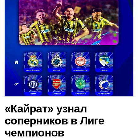
в
и
г
а
ц
и
ю
«Кайрат» узнал
соперников в Лиге
чемпионов