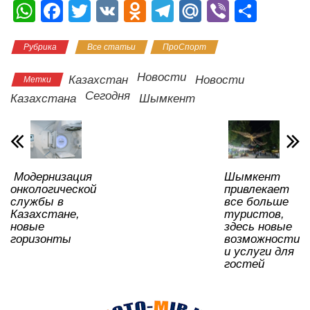
W
F
T
V
O
T
M
Vi
О
h
a
wi
K
d
el
ail
b
тп
Рубрика
Все статьи
ПроСпорт
at
c
tt
n
e
.R
er
р
s
e
er
o
gr
u
а
Новости
Казахстан
Новости
Метки
A
b
kl
a
в
Сегодня
Казахстана
Шымкент
p
o
a
m
и
p
o
ss
ть
k
ni
Модернизация
Шымкент
ki
онкологической
привлекает
службы в
все больше
Казахстане,
туристов,
новые
здесь новые
горизонты
возможности
и услуги для
гостей