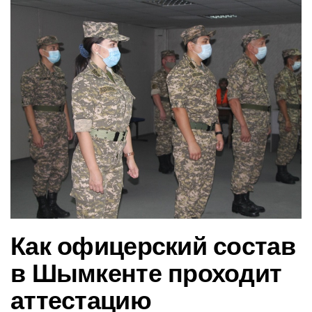
в
и
г
а
ц
и
ю
Как офицерский состав
в Шымкенте проходит
аттестацию