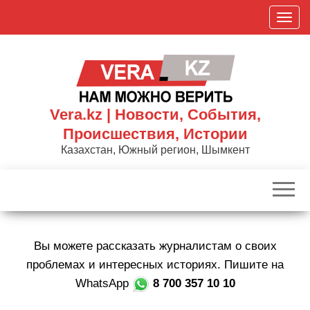
Skip
П
to
о
the
к
content
а
з
а
Vera.kz | Новости, События,
т
Происшествия, Истории
ь
Казахстан, Южный регион, Шымкент
/
С
к
р
ы
Вы можете рассказать журналистам о своих
т
ь
проблемах и интересных историях. Пишите на
н
WhatsApp
8 700 357 10 10
а