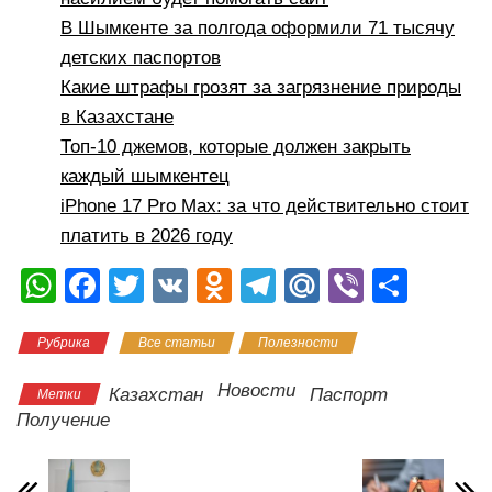
В Шымкенте за полгода оформили 71 тысячу
детских паспортов
Какие штрафы грозят за загрязнение природы
в Казахстане
Топ-10 джемов, которые должен закрыть
каждый шымкентец
iPhone 17 Pro Max: за что действительно стоит
платить в 2026 году
W
F
T
V
O
T
M
Vi
О
h
a
wi
K
d
el
ail
b
тп
Рубрика
Все статьи
Полезности
at
c
tt
n
e
.R
er
р
s
e
er
o
gr
u
а
Новости
Казахстан
Паспорт
Метки
A
b
kl
a
в
Получение
p
o
a
m
и