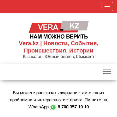
Skip
П
to
о
the
к
content
а
з
а
Vera.kz | Новости, События,
т
Происшествия, Истории
ь
Казахстан, Южный регион, Шымкент
/
С
к
р
ы
Вы можете рассказать журналистам о своих
т
ь
проблемах и интересных историях. Пишите на
н
WhatsApp
8 700 357 10 10
а