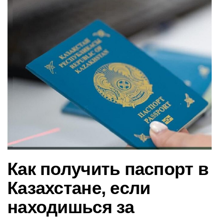
в
и
г
а
ц
и
ю
Как получить паспорт в
Казахстане, если
находишься за