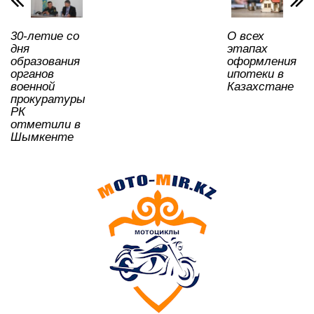
p
o
ss
ть
k
ni
30-летие со
О всех
ki
дня
этапах
образования
оформления
органов
ипотеки в
военной
Казахстане
прокуратуры
РК
отметили в
Шымкенте