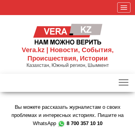
Skip
П
to
о
the
к
content
а
з
а
Vera.kz | Новости, События,
т
Происшествия, Истории
ь
Казахстан, Южный регион, Шымкент
/
С
к
р
ы
Вы можете рассказать журналистам о своих
т
ь
проблемах и интересных историях. Пишите на
н
WhatsApp
8 700 357 10 10
а