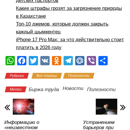
детских паспортов
Какие штрафы грозят за загрязнение природы
в Казахстане
Топ-10 джемов, которые должен закрыть
каждый шымкентец
iPhone 17 Pro Max: за что действительно стоит
платить в 2026 году
W
F
T
V
O
T
M
Vi
О
h
a
wi
K
d
el
ail
b
тп
Рубрика
Все статьи
Полезности
at
c
tt
n
e
.R
er
р
s
e
er
o
gr
u
а
Новости
Биржа труда
Полезности
Метки
A
b
kl
a
в
p
o
a
m
и
p
o
ss
ть
Информацию о
Устранением
k
ni
«неизвестном
барьеров при