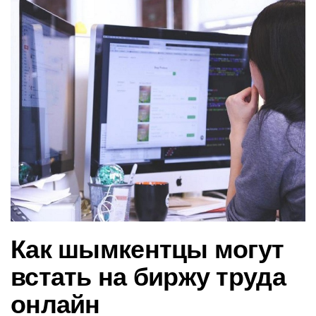
в
и
г
а
ц
и
ю
Как шымкентцы могут
встать на биржу труда
онлайн