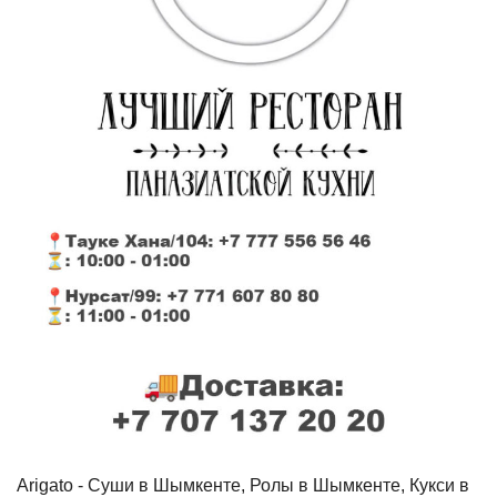
Arigato - Cуши в Шымкенте, Ролы в Шымкенте, Кукси в