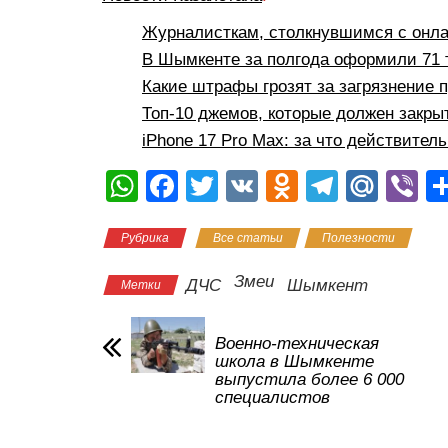
Журналисткам, столкнувшимся с онла
В Шымкенте за полгода оформили 71 
Какие штрафы грозят за загрязнение 
Топ-10 джемов, которые должен закр
iPhone 17 Pro Max: за что действитель
W
F
T
V
O
T
M
Vi
h
a
wi
K
d
el
ail
b
Рубрика
Все статьи
Полезности
at
c
tt
n
e
.R
er
s
e
er
o
gr
u
Змеи
ДЧС
Шымкент
Метки
A
b
kl
a
p
o
a
m
Военно-техническая
школа в Шымкенте
p
o
ss
выпустила более 6 000
специалистов
k
ni
ki