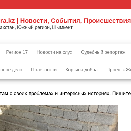
ra.kz | Новости, События, Происшествия
захстан, Южный регион, Шымкент
Регион 17
Новости на слух
Судебный репортаж
шное дело
Полезности
Корзина добра
Проект «Жи
там о своих проблемах и интересных историях. Пишит