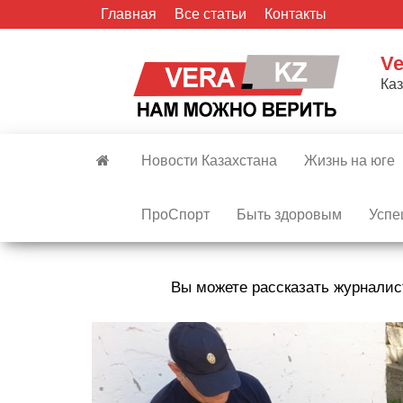
Skip
Главная
Все статьи
Контакты
to
the
Ve
content
Ка
Новости Казахстана
Жизнь на юге
ПроСпорт
Быть здоровым
Успе
Вы можете рассказать журналис