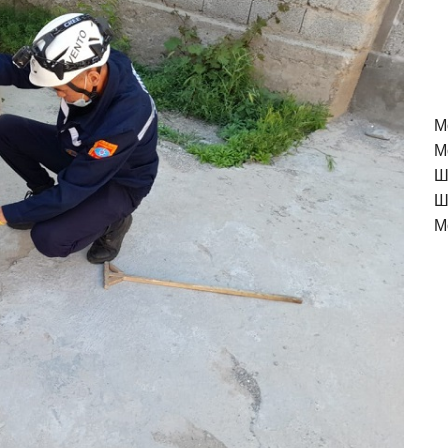
M
М
Ш
Ш
М