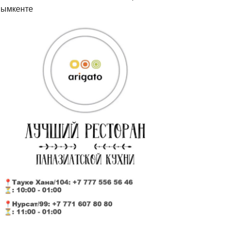
ымкенте