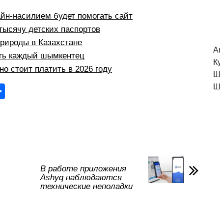
йн-насилием будет помогать сайт
тысячу детских паспортов
природы в Казахстане
A
ыть каждый шымкентец
К
но стоит платить в 2026 году
Ш
О
Ш
тп
р
а
в
и
В работе приложения
Ashyq наблюдаются
ть
технические неполадки