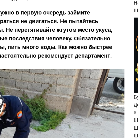
H
Ш
 нужно в первую очередь займите
раться не двигаться. Не пытайтесь
. Не перетягивайте жгутом место укуса,
ные последствия человеку. Обязательно
ы, пить много воды. Как можно быстрее
 настоятельно рекомендует департамент
.
Б
Д
в
Ш
Ш
Ш