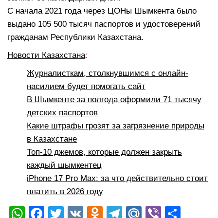
С начала 2021 года через ЦОНы Шымкента было
выдано 105 500 тысяч паспортов и удостоверений
гражданам Республики Казахстана.
Новости Казахстана
:
Журналисткам, столкнувшимся с онлайн-
насилием будет помогать сайт
В Шымкенте за полгода оформили 71 тысячу
детских паспортов
Какие штрафы грозят за загрязнение природы
в Казахстане
Топ-10 джемов, которые должен закрыть
каждый шымкентец
iPhone 17 Pro Max: за что действительно стоит
платить в 2026 году
W
F
T
V
O
T
M
Vi
О