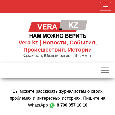
Skip
П
to
о
the
к
content
а
з
а
Vera.kz | Новости, События,
т
Происшествия, Истории
ь
Казахстан, Южный регион, Шымкент
/
С
к
р
ы
Вы можете рассказать журналистам о своих
т
ь
проблемах и интересных историях. Пишите на
н
WhatsApp
8 700 357 10 10
а