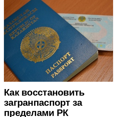
в
и
г
а
ц
и
ю
Как восстановить
загранпаспорт за
пределами РК