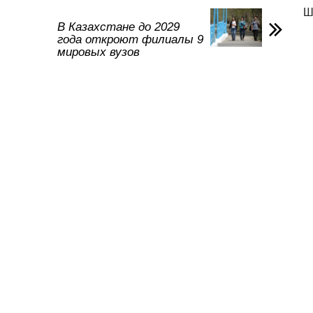
в
Ш
и
В Казахстане до 2029
года откроют филиалы 9
ть
мировых вузов