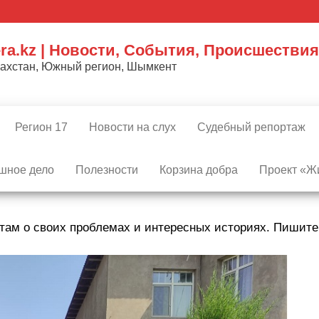
ra.kz | Новости, События, Происшествия
захстан, Южный регион, Шымкент
Регион 17
Новости на слух
Судебный репортаж
шное дело
Полезности
Корзина добра
Проект «Жи
там о своих проблемах и интересных историях. Пишит