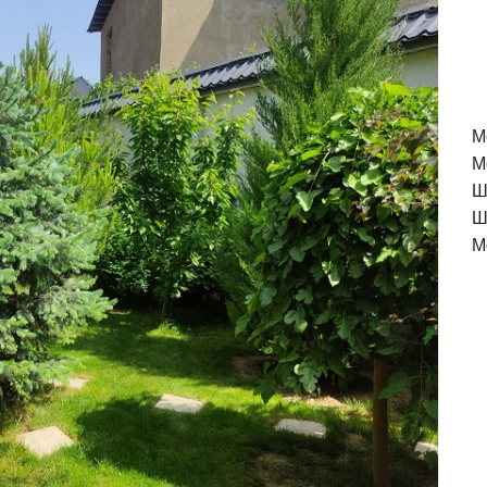
M
М
Ш
Ш
М