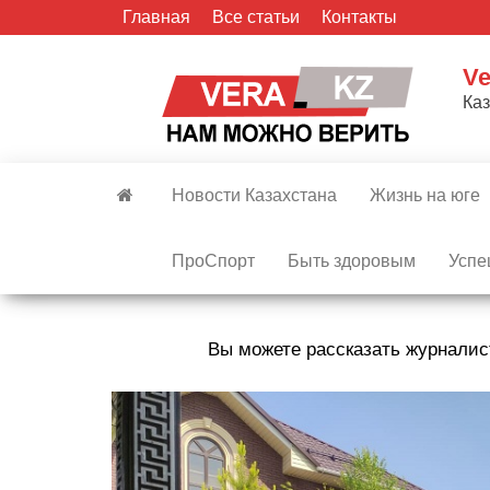
Skip
Главная
Все статьи
Контакты
to
the
Ve
content
Ка
Новости Казахстана
Жизнь на юге
ПроСпорт
Быть здоровым
Успе
Вы можете рассказать журналис