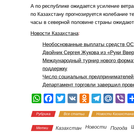
А по республике ожидается усиление ветр
по Казахстану прогнозируется колебание 
часы в северной половине страны ожидают
Новости Казахстана
:
Необоснованные выплаты средств ОСМ
Двойник Сергея Жукова из «Руки Вве
Международный турнир нового формат
поддержку
Число социальных предпринимателей 
Департамент торговли завершил пров
W
F
T
V
O
T
M
Vi
h
a
wi
K
d
el
ail
b
Рубрика
Все статьи
Новости Казахстана
at
c
tt
n
e
.R
er
s
e
er
o
gr
u
Новости
Казахстан
Погода
Метки