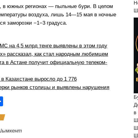
H
а, в южных регионах — пыльные бури. В целом
Ш
температуры воздуха, лишь 14—15 мая в ночные
ся заморозки −1−3 градуса.
С на 4,5 млрд тенге выявлены в этом году
рх» рассказал, как стал народным любимцем
а в Астане получит официальную телеком-
в Казахстане выросло до 1 776
ерки рынков столицы и выявлены нарушения
Б
О
Д
тп
в
р
Ш
а
Ш
Шымкент
Ш