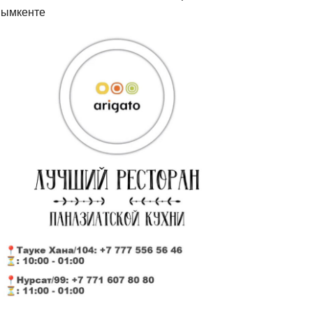
ымкенте