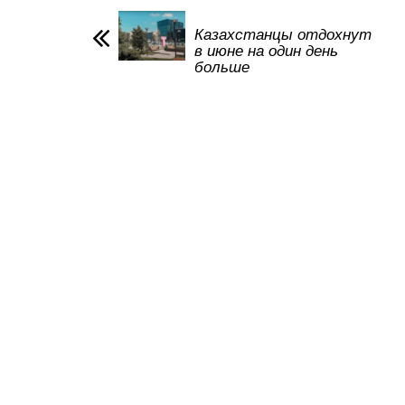
A
b
kl
a
p
o
a
m
Казахстанцы отдохнут
в июне на один день
p
o
ss
больше
k
ni
ki