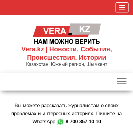
Skip
П
to
о
the
к
content
а
з
а
Vera.kz | Новости, События,
т
Происшествия, Истории
ь
Казахстан, Южный регион, Шымкент
/
С
к
р
ы
Вы можете рассказать журналистам о своих
т
ь
проблемах и интересных историях. Пишите на
н
WhatsApp
8 700 357 10 10
а