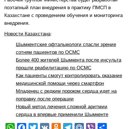
поэтапный план внедрения в практику ПМСП в
Казахстане с проведением обучения и мониторинга
внедрения.
Новости Казахстана
:
Шымкентские офтальмологи спасли зрение
сотням пациентов по ОСМС
Более 400 жителей Шымкента после инсульта
прошли реабилитацию по ОСМС
Как пациенты смогут контролировать оказание
медицинской помощи через смартфон
Младенец с редким пороком сердца идет на
поправку после операции
Новый метод лечения сложной аритмии
сердца в впервые применили Шымкенте
W
F
T
V
O
T
M
Vi
О