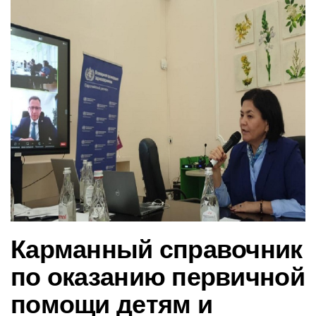
в
и
г
а
ц
и
ю
Карманный справочник
по оказанию первичной
помощи детям и