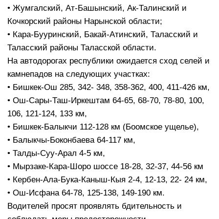
• Жумгалский, Ат-Башынский, Ак-Талинский и
Кочкорский районы Нарынской области;
• Кара-Бууринский, Бакай-Атинский, Таласский и
Таласский районы Таласской области.
На автодорогах республики ожидается сход селей и
камнепадов на следующих участках:
• Бишкек-Ош 285, 342- 348, 358-362, 400, 411-426 км,
• Ош-Сары-Таш-Иркештам 64-65, 68-70, 78-80, 100,
106, 121-124, 133 км,
• Бишкек-Балыкчи 112-128 км (Боомское ущелье),
• Балыкчы-Боконбаева 64-117 км,
• Талды-Суу-Арал 4-5 км,
• Мырзаке-Кара-Шоро шоссе 18-28, 32-37, 44-56 км
• Кербен-Ала-Бука-Каныш-Кыя 2-4, 12-13, 22- 24 км,
• Ош-Исфана 64-78, 125-138, 149-190 км.
Водителей просят проявлять бдительность и