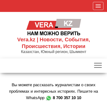
Skip
П
to
о
the
к
content
а
з
а
Vera.kz | Новости, События,
т
Происшествия, Истории
ь
Казахстан, Южный регион, Шымкент
/
С
к
р
ы
Вы можете рассказать журналистам о своих
т
ь
проблемах и интересных историях. Пишите на
н
WhatsApp
8 700 357 10 10
а