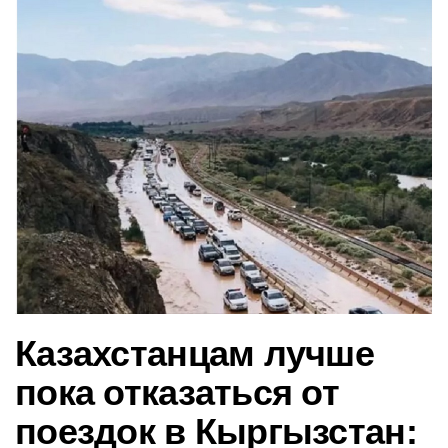
в
и
г
а
ц
и
ю
Казахстанцам лучше
пока отказаться от
поездок в Кыргызстан: