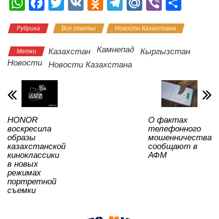
W
F
T
V
O
T
M
Vi
О
h
a
wi
K
d
el
ail
b
тп
Рубрика
Все статьи
Новости Казахстана
at
c
tt
n
e
.R
er
р
s
e
er
o
gr
u
а
Камнепад
Казахстан
Кыргызстан
Метки
A
b
kl
a
в
Новости
Новости Казахстана
p
o
a
m
и
p
o
ss
ть
k
ni
HONOR
О фактах
ki
воскресила
телефонного
образы
мошенничества
казахстанской
сообщают в
киноклассики
АФМ
в новых
режимах
портретной
съемки