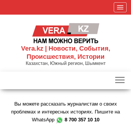
Skip
П
to
о
the
к
content
а
з
а
Vera.kz | Новости, События,
т
Происшествия, Истории
ь
Казахстан, Южный регион, Шымкент
/
С
к
р
ы
Вы можете рассказать журналистам о своих
т
ь
проблемах и интересных историях. Пишите на
н
WhatsApp
8 700 357 10 10
а