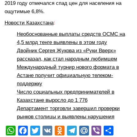
2019 году отмечался спад цен для населения на
ощутимые 6,8%.
Новости Казахстана
:
Необоснованные выплаты средств ОСМС на
4,5 млрд тенге выявлены в этом году
Двойник Сергея Жукова из «Руки Вверх»
рассказал, как стал народным любимцем
Международный турнир нового формата в
Астане получит официальную телеком-
поддержку
Число социальных предпринимателей в
Казахстане выросло до 1 776
Департамент торговли завершил проверки
рынков столицы и выявлены нарушения
W
F
T
V
O
T
M
Vi
О