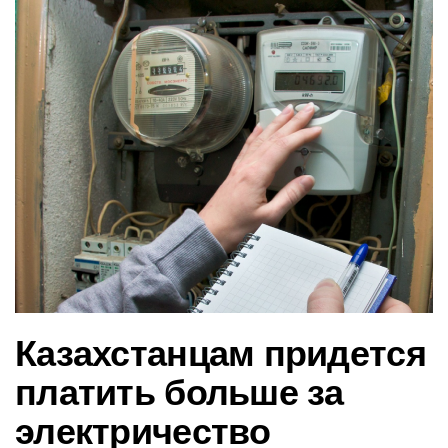
в
и
г
а
ц
и
ю
Казахстанцам придется
платить больше за
электричество