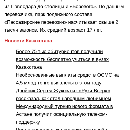
из Павлодара до столицы и «Борового». По данным
перевозчика, парк подвижного состава
«Пассажирские перевозки» насчитывает свыше 2
тысяч вагонов. Их средний возраст 17 лет.
Новости Казахстана:
Более 75 тыс абитуриентов получили
возможность бесплатно учиться в вузах
Казахстана
Необоснованные выплаты средств ОСМС на
4,5 млрд тенге выявлены в этом году
Двойник Сергея Жукова из «Руки Вверх»
рассказал, как стал народным любимцем
Международный турнир нового формата в
Астане получит официальную телеком-
поддержку
Число социальных предпринимателей в