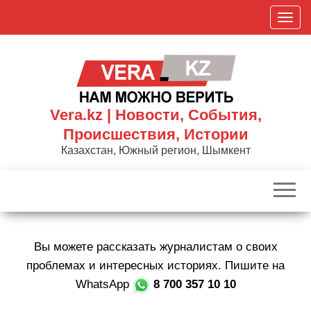
Skip
П
to
о
the
к
content
а
з
а
Vera.kz | Новости, События,
т
Происшествия, Истории
ь
Казахстан, Южный регион, Шымкент
/
С
к
р
ы
Вы можете рассказать журналистам о своих
т
ь
проблемах и интересных историях. Пишите на
н
WhatsApp
8 700 357 10 10
а