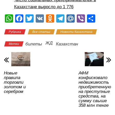
Казахстане выросло до 1 776
W
F
T
V
O
T
M
Vi
О
h
a
wi
K
d
el
ail
b
тп
Рубрика
Все статьи
Новости Казахстана
at
c
tt
n
e
.R
er
р
s
e
er
o
gr
u
а
ЖД
билеты
Казахстан
Метки
A
b
kl
a
в
p
o
a
m
и
p
o
ss
ть
Новые
АФМ
k
ni
правила
конфисковало
ki
торговли
недвижимость
золотом и
приобретенную
серебром
на преступные
средства, на
сумму свыше
358 млн тенге