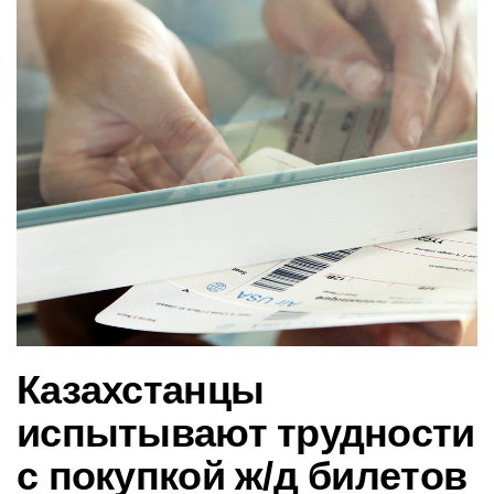
в
и
г
а
ц
и
ю
Казахстанцы
испытывают трудности
с покупкой ж/д билетов