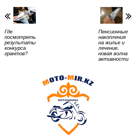
p
o
a
m
и
p
o
ss
ть
k
ni
Где
Пенсионные
ki
посмотреть
накопления
результаты
на жилье и
конкурса
лечение,
грантов?
новая волна
активности