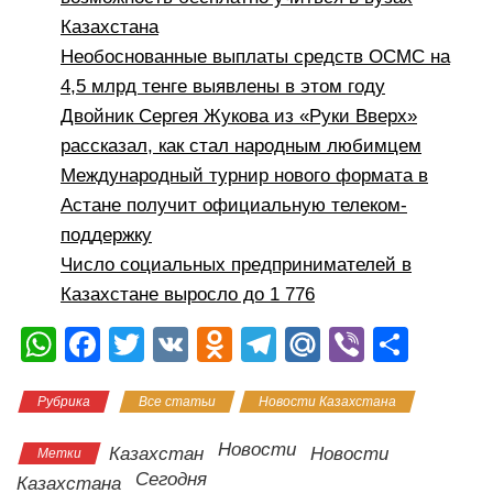
Казахстана
Необоснованные выплаты средств ОСМС на
4,5 млрд тенге выявлены в этом году
Двойник Сергея Жукова из «Руки Вверх»
рассказал, как стал народным любимцем
Международный турнир нового формата в
Астане получит официальную телеком-
поддержку
Число социальных предпринимателей в
Казахстане выросло до 1 776
W
F
T
V
O
T
M
Vi
О
h
a
wi
K
d
el
ail
b
тп
Рубрика
Все статьи
Новости Казахстана
at
c
tt
n
e
.R
er
р
s
e
er
o
gr
u
а
Новости
Казахстан
Новости
Метки
A
b
kl
a
в
Сегодня
Казахстана