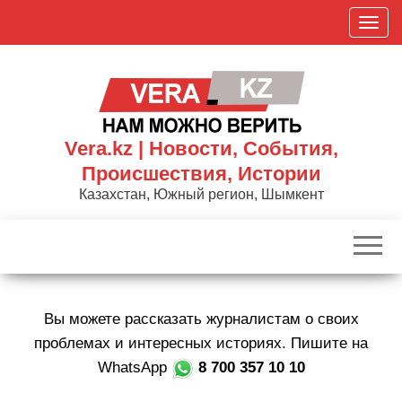
Skip
П
to
о
the
к
content
а
з
а
Vera.kz | Новости, События,
т
Происшествия, Истории
ь
Казахстан, Южный регион, Шымкент
/
С
к
р
ы
Вы можете рассказать журналистам о своих
т
ь
проблемах и интересных историях. Пишите на
н
WhatsApp
8 700 357 10 10
а