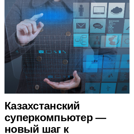
в
и
г
а
ц
и
ю
Казахстанский
суперкомпьютер —
новый шаг к