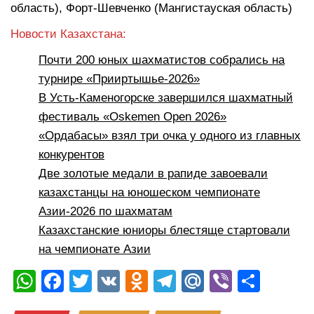
область), Форт-Шевченко (Мангистауская область)
Новости Казахстана:
Почти 200 юных шахматистов собрались на
турнире «Прииртышье-2026»
В Усть-Каменогорске завершился шахматный
фестиваль «Oskemen Open 2026»
«Ордабасы» взял три очка у одного из главных
конкурентов
Две золотые медали в рапиде завоевали
казахстанцы на юношеском чемпионате
Азии-2026 по шахматам
Казахстанские юниоры блестяще стартовали
на чемпионате Азии
W
F
T
V
O
T
M
Vi
О
h
a
wi
K
d
el
ail
b
тп