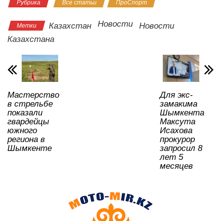
Рубрика
Все статьи
ПроСпорт
at
c
tt
n
e
.R
er
р
s
e
er
o
gr
u
а
Новости
Казахстан
Новости
Метки
A
b
kl
a
в
Казахстана
p
o
a
m
и
p
o
ss
ть
k
ni
Мастерство
Для экс-
ki
в стрельбе
замакима
показали
Шымкента
гвардейцы
Максута
южного
Исахова
региона в
прокурор
Шымкенте
запросил 8
лет 5
месяцев