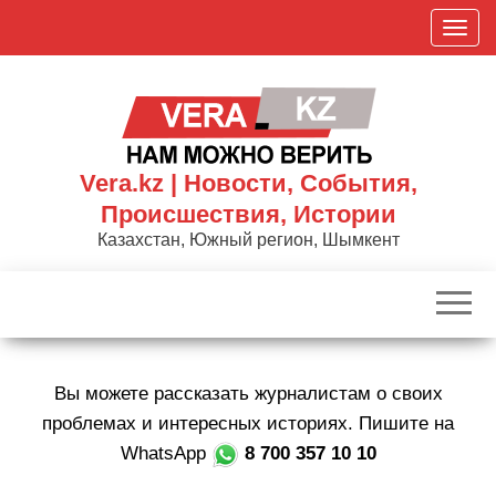
Skip
П
to
о
the
к
content
а
з
а
Vera.kz | Новости, События,
т
Происшествия, Истории
ь
Казахстан, Южный регион, Шымкент
/
С
к
р
ы
Вы можете рассказать журналистам о своих
т
ь
проблемах и интересных историях. Пишите на
н
WhatsApp
8 700 357 10 10
а