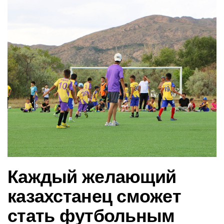
в
и
г
а
ц
и
ю
Каждый желающий
казахстанец сможет
стать футбольным