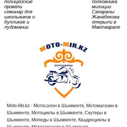
ki
полицейские
полковника
провели
милиции
семинар для
Сапаралы
школьников о
Жанабекова
буллинге и
открыли в
лудомании
Мактаарале
Moto-Mir.kz - Мотосалон в Шымкенте, Мотомагазин в
Шымкенте, Мотоциклы в Шымкенте, Скутеры в
Шымкенте, Мопеды в Шымкенте, Квадроциклы в
Шымкенте, Мотозапчасти в Шымкенте