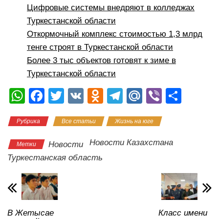
Цифровые системы внедряют в колледжах
Туркестанской области
Откормочный комплекс стоимостью 1,3 млрд
тенге строят в Туркестанской области
Более 3 тыс объектов готовят к зиме в
Туркестанской области
W
F
T
V
O
T
M
Vi
О
h
a
wi
K
d
el
ail
b
тп
Рубрика
Все статьи
Жизнь на юге
at
c
tt
n
e
.R
er
р
s
e
er
o
gr
u
а
Новости Казахстана
Новости
Метки
A
b
kl
a
в
Туркестанская область
p
o
a
m
и
p
o
ss
ть
k
ni
В Жетысае
Класс имени