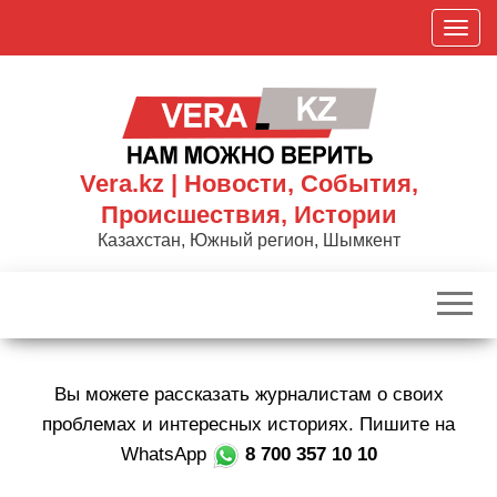
Skip
П
to
о
the
к
content
а
з
а
Vera.kz | Новости, События,
т
Происшествия, Истории
ь
Казахстан, Южный регион, Шымкент
/
С
к
р
ы
Вы можете рассказать журналистам о своих
т
ь
проблемах и интересных историях. Пишите на
н
WhatsApp
8 700 357 10 10
а