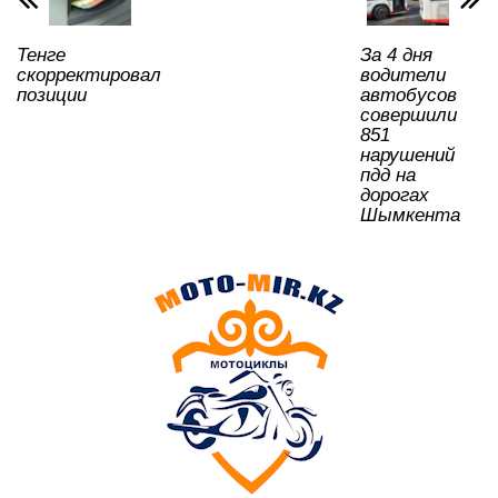
p
o
ss
ть
k
ni
Тенге
За 4 дня
ki
скорректировал
водители
позиции
автобусов
совершили
851
нарушений
пдд на
дорогах
Шымкента