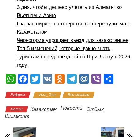
3 дня, чтобы дешево улететь из Алматы во
Вьетнам и Азию
Гоа расширяет партнерство в сфере туризма с
Казахстаном
Черногория упрощает въезд для казахстанцев
Топ-5 изменений, которые нужно знать
туристам перед поездкой на Шри-Ланку в 2026
году
W
F
T
V
O
T
M
Vi
О
h
a
wi
K
d
el
ail
b
тп
Рубрика
Vera_Tour
Все статьи
at
c
tt
n
e
.R
er
р
s
e
er
o
gr
u
а
Новости
Казахстан
Отдых
Метки
A
b
kl
a
в
Шымкент
p
o
a
m
и