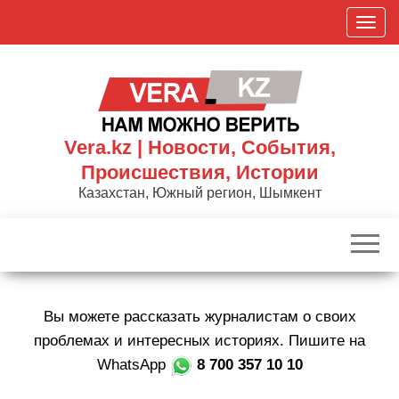
Skip
П
to
о
the
к
content
а
з
а
Vera.kz | Новости, События,
т
Происшествия, Истории
ь
Казахстан, Южный регион, Шымкент
/
С
к
р
ы
Вы можете рассказать журналистам о своих
т
ь
проблемах и интересных историях. Пишите на
н
WhatsApp
8 700 357 10 10
а