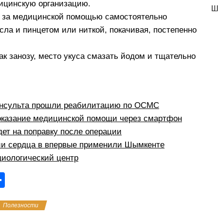
ицинскую организацию.
Ш
 за медицинской помощью самостоятельно
сла и пинцетом или ниткой, покачивая, постепенно
ак занозу, место укуса смазать йодом и тщательно
инсульта прошли реабилитацию по ОСМС
 оказание медицинской помощи через смартфон
ет на поправку после операции
ии сердца в впервые применили Шымкенте
диологический центр
О
тп
Полезности
р