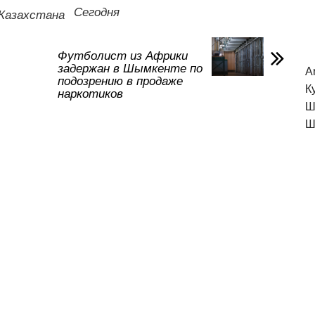
а
Сегодня
Казахстана
в
и
Футболист из Африки
задержан в Шымкенте по
A
ть
подозрению в продаже
К
наркотиков
Ш
Ш