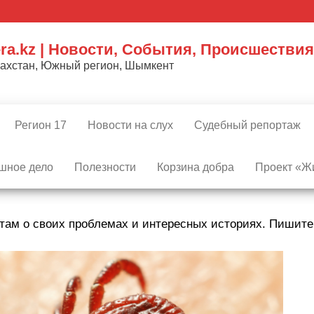
ra.kz | Новости, События, Происшествия
захстан, Южный регион, Шымкент
Регион 17
Новости на слух
Судебный репортаж
шное дело
Полезности
Корзина добра
Проект «Жи
там о своих проблемах и интересных историях. Пишит