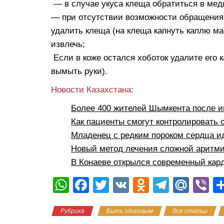
— в случае укуса клеща обратиться в мед
— при отсутствии возможности обращения
удалить клеща (на клеща капнуть каплю ма
извлечь;
Если в коже остался хоботок удалите его к
вымыть руки).
Новости Казахстана:
Более 400 жителей Шымкента после 
Как пациенты смогут контролировать
Младенец с редким пороком сердца ид
Новый метод лечения сложной аритм
В Конаеве открылся современный кар
W
F
T
V
O
T
M
Vi
h
a
wi
K
d
el
ail
b
Рубрика
Быть здоровым
Все статьи
at
c
tt
n
e
.R
er