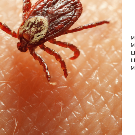
M
М
Ш
Ш
М