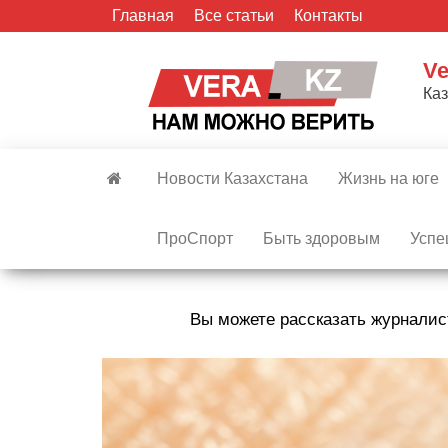
Skip
Главная
Все статьи
Контакты
to
the
Ve
content
Ка
Новости Казахстана
Жизнь на юге
ПроСпорт
Быть здоровым
Успе
Вы можете рассказать журналис