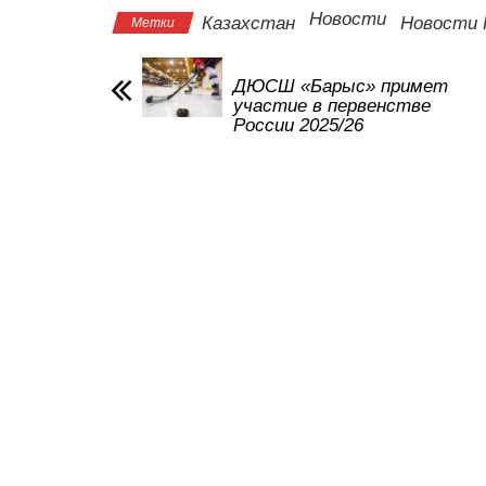
s
e
er
o
gr
u
Новости
Казахстан
Новости 
Метки
A
b
kl
a
p
o
a
m
ДЮСШ «Барыс» примет
участие в первенстве
p
o
ss
России 2025/26
k
ni
ki