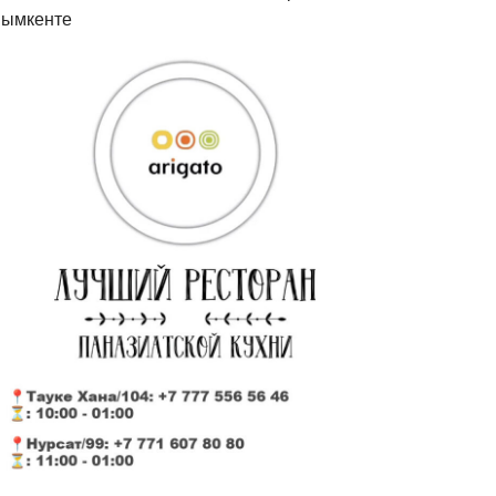
ымкенте