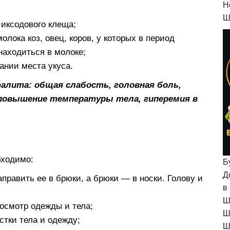
H
Ш
иксодового клеща;
лока коз, овец, коров, у которых в период
находиться в молоке;
ании места укуса.
алита: общая слабость, головная боль,
повышение температуры тела, гиперемия в
бходимо:
Б
Д
равить ее в брюки, а брюки — в носки. Голову и
в
Ш
осмотр одежды и тела;
Ш
тки тела и одежду;
Ш