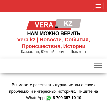
Skip
П
to
о
the
к
content
а
з
а
Vera.kz | Новости, События,
т
Происшествия, Истории
ь
Казахстан, Южный регион, Шымкент
/
С
к
р
ы
Вы можете рассказать журналистам о своих
т
ь
проблемах и интересных историях. Пишите на
н
WhatsApp
8 700 357 10 10
а