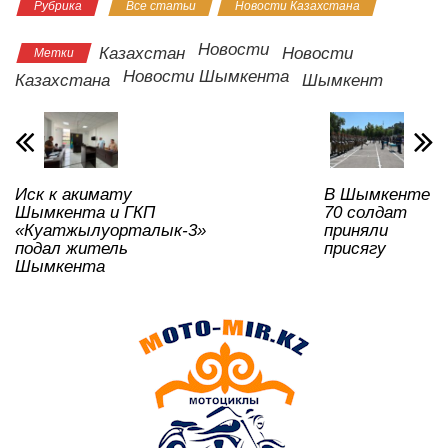
Рубрика
Все статьи
Новости Казахстана
at
c
tt
n
e
.R
er
р
s
e
er
o
gr
u
а
Новости
Казахстан
Новости
Метки
A
b
kl
a
в
Новости Шымкента
Казахстана
Шымкент
p
o
a
m
и
p
o
ss
ть
k
ni
Иск к акимату
В Шымкенте
ki
Шымкента и ГКП
70 солдат
«Куатжылуорталык-3»
приняли
подал житель
присягу
Шымкента