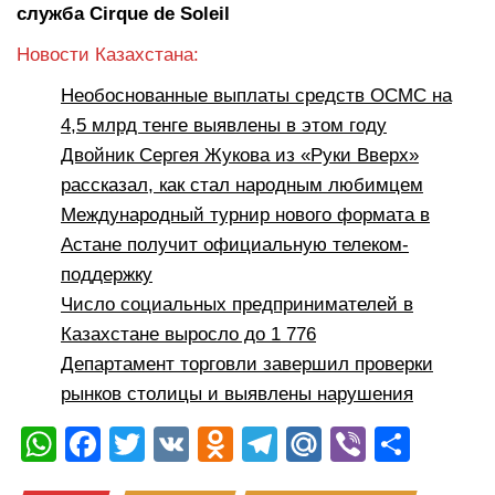
служба
Cirque
de
Soleil
Новости Казахстана:
Необоснованные выплаты средств ОСМС на
4,5 млрд тенге выявлены в этом году
Двойник Сергея Жукова из «Руки Вверх»
рассказал, как стал народным любимцем
Международный турнир нового формата в
Астане получит официальную телеком-
поддержку
Число социальных предпринимателей в
Казахстане выросло до 1 776
Департамент торговли завершил проверки
рынков столицы и выявлены нарушения
W
F
T
V
O
T
M
Vi
О
h
a
wi
K
d
el
ail
b
тп