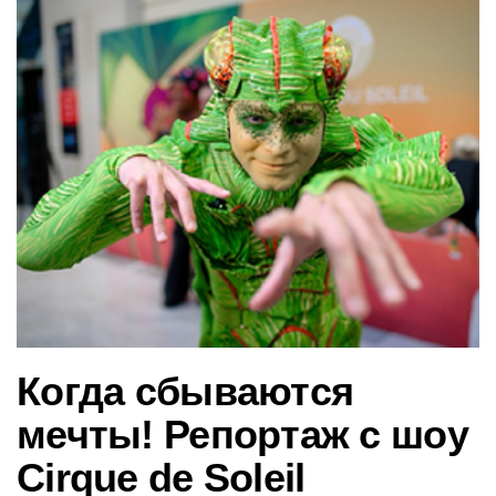
в
и
г
а
ц
и
ю
Когда сбываются
мечты! Репортаж с шоу
Cirque de Soleil