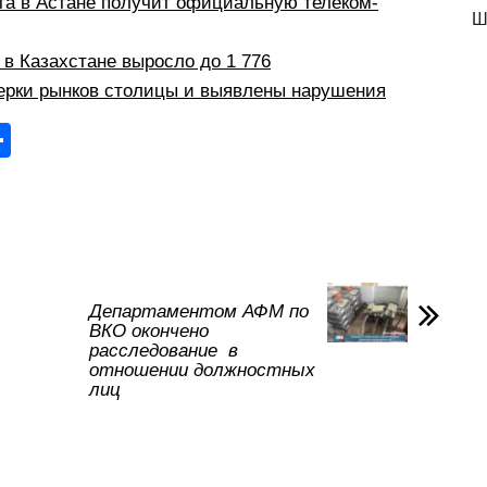
а в Астане получит официальную телеком-
Ш
в Казахстане выросло до 1 776
ерки рынков столицы и выявлены нарушения
О
тп
р
а
в
и
Департаментом АФМ по
ВКО окончено
ть
расследование в
отношении должностных
лиц