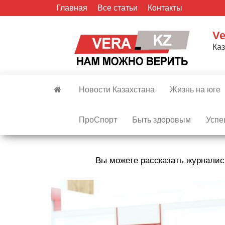
Skip
Главная
Все статьи
Контакты
to
the
Ve
content
Ка
Новости Казахстана
Жизнь на юге
ПроСпорт
Быть здоровым
Успе
Вы можете рассказать журналис