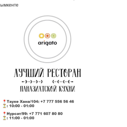
ымкенте