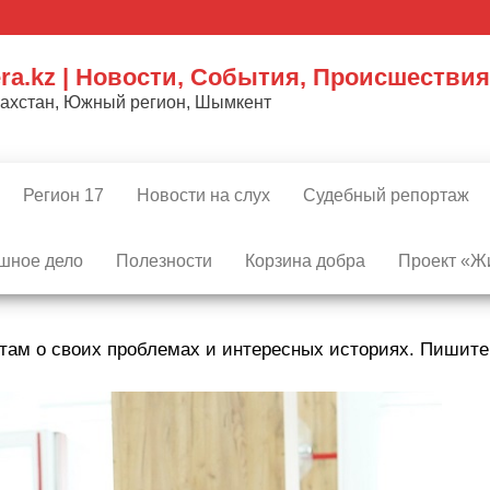
ra.kz | Новости, События, Происшествия
захстан, Южный регион, Шымкент
Регион 17
Новости на слух
Судебный репортаж
шное дело
Полезности
Корзина добра
Проект «Жи
там о своих проблемах и интересных историях. Пишит