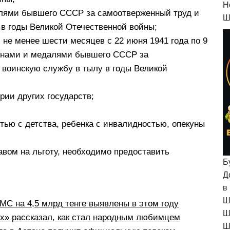
H
алями бывшего СССР за самоотверженный труд и
Ш
в годы Великой Отечественной войны;
не менее шести месяцев с 22 июня 1941 года по 9
денами и медалями бывшего СССР за
 воинскую службу в тылу в годы Великой
рии других государств;
тью с детства, ребенка с инвалидностью, опекуны
вом на льготу, необходимо предоставить
Б
Д
в
Ш
С на 4,5 млрд тенге выявлены в этом году
Ш
рх» рассказал, как стал народным любимцем
Ш