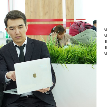
M
М
Ш
Ш
М