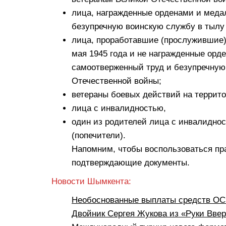
лица, награжденные орденами и мед
безупречную воинскую службу в тылу 
лица, проработавшие (прослужившие) 
мая 1945 года и не награжденные ор
самоотверженный труд и безупречную
Отечественной войны;
ветераны боевых действий на террито
лица с инвалидностью,
один из родителей лица с инвалиднос
(попечители).
Напомним, чтобы воспользоваться пра
подтверждающие документы.
Новости Шымкента:
Необоснованные выплаты средств ОСМ
Двойник Сергея Жукова из «Руки Вве