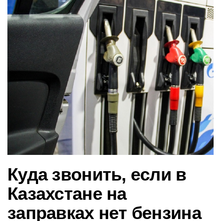
в
и
г
а
ц
и
ю
Куда звонить, если в
Казахстане на
заправках нет бензина