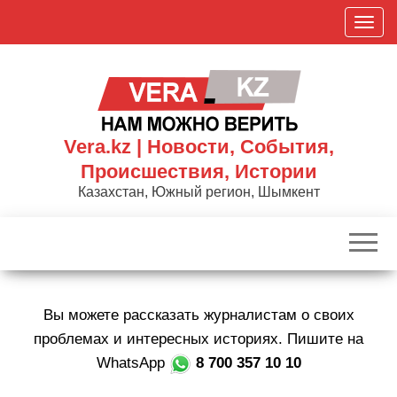
Skip
П
to
о
the
к
content
а
з
а
Vera.kz | Новости, События,
т
Происшествия, Истории
ь
Казахстан, Южный регион, Шымкент
/
С
к
р
ы
Вы можете рассказать журналистам о своих
т
ь
проблемах и интересных историях. Пишите на
н
WhatsApp
8 700 357 10 10
а