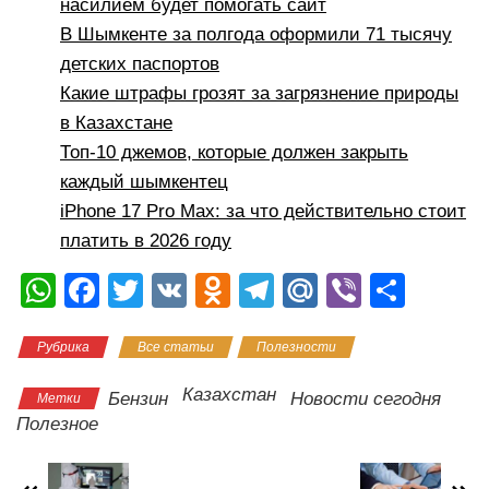
насилием будет помогать сайт
В Шымкенте за полгода оформили 71 тысячу
детских паспортов
Какие штрафы грозят за загрязнение природы
в Казахстане
Топ-10 джемов, которые должен закрыть
каждый шымкентец
iPhone 17 Pro Max: за что действительно стоит
платить в 2026 году
W
F
T
V
O
T
M
Vi
О
h
a
wi
K
d
el
ail
b
тп
Рубрика
Все статьи
Полезности
at
c
tt
n
e
.R
er
р
s
e
er
o
gr
u
а
Казахстан
Бензин
Новости сегодня
Метки
A
b
kl
a
в
Полезное
p
o
a
m
и