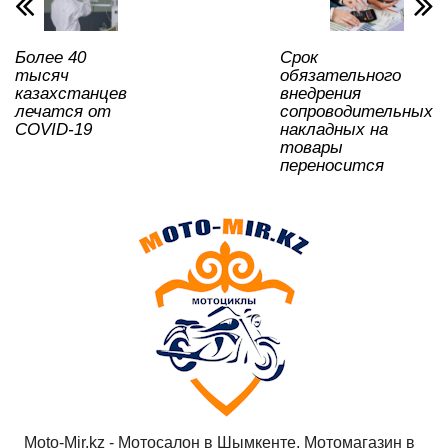
p
o
ss
ть
k
ni
Более 40
Срок
ki
тысяч
обязательного
казахстанцев
внедрения
лечатся от
сопроводительных
COVID-19
накладных на
товары
переносится
Moto-Mir.kz - Мотосалон в Шымкенте, Мотомагазин в