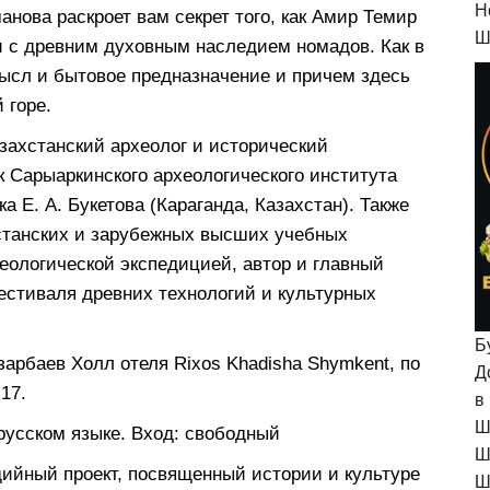
H
анова раскроет вам секрет того, как Амир Темир
Ш
 с древним духовным наследием номадов. Как в
ысл и бытовое предназначение и причем здесь
 горе.
ахстанский археолог и исторический
 Сарыаркинского археологического института
а Е. А. Букетова (Караганда, Казахстан). Также
станских и зарубежных высших учебных
еологической экспедицией, автор и главный
естиваля древних технологий и культурных
Б
зарбаев Холл отеля Rixos Khadisha Shymkent, по
Д
17.
в
Ш
 русском языке. Вход: свободный
Ш
ийный проект, посвященный истории и культуре
Ш