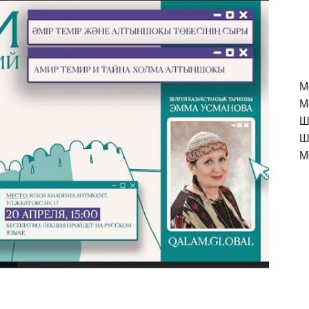
M
М
Ш
Ш
М