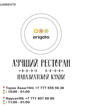
ымкенте