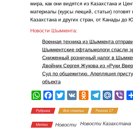
мира, как они видятся из Казахстана и Це
материалы (курсы лекций, статьи) готовят
Казахстана и других стран, от Канады до 
Новости Шымкента:
Военная техника из Шымкента отправ
Шымкентские офтальмологи спасли з
Сниженный розничный налог в Шымкен
Двойник Сергея Жукова из «Руки Вве
Суд по общежитию. Апелляция присту
объекта
W
F
T
V
O
T
M
Vi
h
a
wi
K
d
el
ail
b
Рубрика
Все статьи
Регион 17
at
c
tt
n
e
.R
er
s
e
er
o
gr
u
Новости Казахстана
Новости
Метки