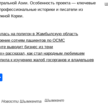
нтральной Азии. Особенность проекта — ключевые
Ш
 профессиональные историки и писатели из
Южной Кореи.
илась на полигон в Жамбылскую область
рение сотням пациентов по ОСМС
те выводит бизнес из тени
рх» рассказал, как стал народным любимцем
пила к изучению жалоб госорганов и владельцев
О
тп
р
а
Шымкент
Новости Шымкента