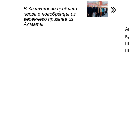
в
и
В Казахстане прибыли
первые новобранцы из
ть
весеннего призыва из
Алматы
A
К
Ш
Ш