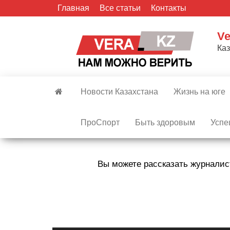
Skip
Главная
Все статьи
Контакты
to
the
Ve
content
Ка
Новости Казахстана
Жизнь на юге
ПроСпорт
Быть здоровым
Успе
Вы можете рассказать журналис