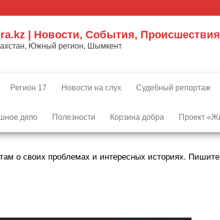
ra.kz | Новости, События, Происшествия
захстан, Южный регион, Шымкент
Регион 17
Новости на слух
Судебный репортаж
шное дело
Полезности
Корзина добра
Проект «Жи
там о своих проблемах и интересных историях. Пишит