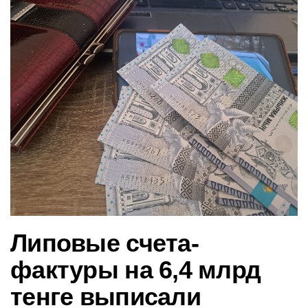
в
и
г
а
ц
и
ю
Липовые счета-
фактуры на 6,4 млрд
тенге выписали