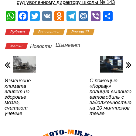
суд уволенному директору школы № 143
W
F
T
V
O
T
M
Vi
О
h
a
wi
K
d
el
ail
b
тп
Рубрика
Все статьи
Регион 17
at
c
tt
n
e
.R
er
р
s
e
er
o
gr
u
а
Шымкент
Новости
Метки
A
b
kl
a
в
p
o
a
m
и
p
o
ss
ть
Изменение
С помощью
k
ni
климата
«Коргау»
ki
влияет на
полиция выявила
здоровье
автомобиль с
мозга,
задолженностью
считают
на 10 миллионов
ученые
тенге