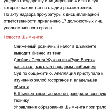
ущерба государству инициировано 4 иска в суд,
которые находятся на стадии рассмотрения.
По акту надзора прокуратуры к дисциплинарной
ответственности привлечено 17 должностных лиц
уполномоченного органа.
Новости Шымкента:
Сниженный розничный налог в Шымкенте
выводит бизнес из тени
Двойник Сергея Жукова из «Руки Вверх»
рассказал, как стал народным любимцем
Суд по общежитию. Апелляция приступила к
изучению жалоб госорганов и владельцев
объекта
В Шымкентском гарнизоне проверили военную
технику
Управление образования Шымкента проиграло