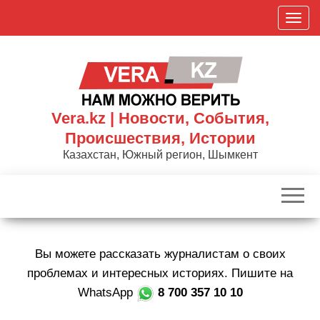
Skip
П
to
о
the
к
content
а
з
а
Vera.kz | Новости, События,
т
Происшествия, Истории
ь
Казахстан, Южный регион, Шымкент
/
С
к
р
ы
Вы можете рассказать журналистам о своих
т
ь
проблемах и интересных историях. Пишите на
н
WhatsApp
8 700 357 10 10
а