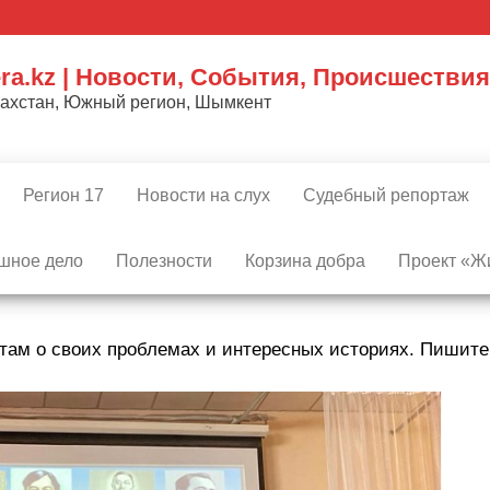
ra.kz | Новости, События, Происшествия
захстан, Южный регион, Шымкент
Регион 17
Новости на слух
Судебный репортаж
шное дело
Полезности
Корзина добра
Проект «Жи
там о своих проблемах и интересных историях. Пишит