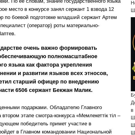
вки. По ее словам, знание государственного языка
H
ое место в конкурсе занял сержант 1 взвода 12
Ш
ор по боевой подготовке младший сержант Артем
пециалист (оператор) роты материально-
Лаптев.
ударстве очень важно формировать
 обеспечивающую полномасштабное
го языка как фактора укрепления
нении и развитии языков всех этносов,
метил старший офицер по внедрению
части 6506 сержант Бекжан Малик.
Б
Д
ценными подарками. Обладателю Главного
в
 втором этапе смотра-конкурса «Мемлекеттік тіл –
Ш
ледующем победитель примет участие в
Ш
пройдет в Главном командовании Национальной
Ш