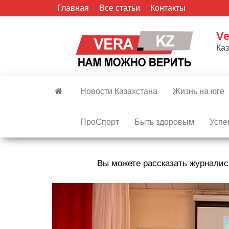
Skip
Главная
Все статьи
Контакты
to
the
Ve
content
Ка
Новости Казахстана
Жизнь на юге
ПроСпорт
Быть здоровым
Успе
Вы можете рассказать журналис