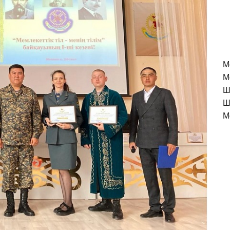
M
М
Ш
Ш
М