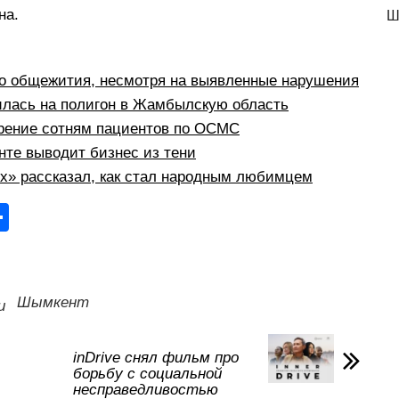
на.
Ш
о общежития, несмотря на выявленные нарушения
илась на полигон в Жамбылскую область
рение сотням пациентов по ОСМС
те выводит бизнес из тени
рх» рассказал, как стал народным любимцем
О
тп
р
а
Шымкент
и
в
и
inDrive снял фильм про
борьбу с социальной
ть
несправедливостью