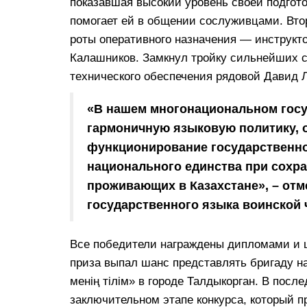
показавшая высокий уровень своей подгото
помогает ей в общении сослуживцами. Втор
роты оперативного назначения — инструкт
Калашников. Замкнул тройку сильнейших с
технического обеспечения рядовой Давид 
«В нашем многонациональном гос
гармоничную языковую политику,
функцио­нирование государственно
национального единства при сохра
проживающих в Казахстане», – от
государственного языка воинской 
Все победители награждены дипломами и 
приза выпал шанс представлять бригаду на
менің тілім» в городе Талдыкорган. В пос
заключительном этапе конкурса, который 