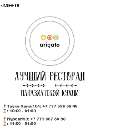
ымкенте