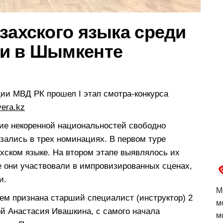
захского языка среди
ли в Шымкенте
дии МВД РК прошел I этап смотра-конкурса
vera.kz
ие некоренной национальностей свободно
зались в трех номинациях. В первом туре
хском языке. На втором этапе выявлялось их
е они участвовали в импровизированных сценах,
и.
М
ем признана старший специалист (инструктор) 2
м
ой Анастасия Ивашкина, с самого начала
м