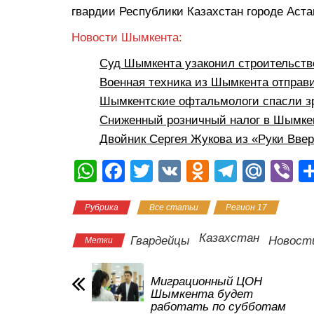
гвардии Республики Казахстан городе Аста
Новости Шымкента:
Суд Шымкента узаконил строительств
Военная техника из Шымкента отправ
Шымкентские офтальмологи спасли з
Сниженный розничный налог в Шымкен
Двойник Сергея Жукова из «Руки Вве
W
F
T
V
O
T
M
Vi
h
a
wi
K
d
el
ail
b
Рубрика
Все статьи
Регион 17
at
c
tt
n
e
.R
er
s
e
er
o
gr
u
Казахстан
Гвардейцы
Новост
Метки
A
b
kl
a
p
o
a
m
Миграционный ЦОН
Шымкента будет
p
o
ss
работать по субботам