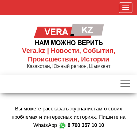
Skip
П
to
о
the
к
content
а
з
а
Vera.kz | Новости, События,
т
Происшествия, Истории
ь
Казахстан, Южный регион, Шымкент
/
С
к
р
ы
Вы можете рассказать журналистам о своих
т
ь
проблемах и интересных историях. Пишите на
н
WhatsApp
8 700 357 10 10
а