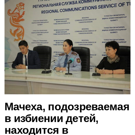
в
и
г
а
ц
и
ю
Мачеха, подозреваемая
в избиении детей,
находится в