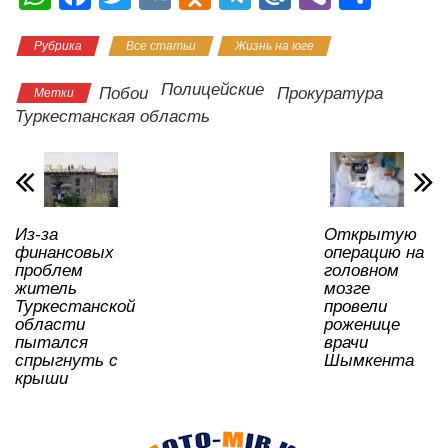
h
a
wi
K
d
el
ail
b
тп
Рубрика
Все статьи
Жизнь на юге
at
c
tt
n
e
.R
er
р
s
e
er
o
gr
u
а
Полицейские
Побои
Прокуратура
Метки
A
b
kl
a
в
Туркестанская область
p
o
a
m
и
p
o
ss
ть
k
ni
Из-за
Открытую
ki
финансовых
операцию на
проблем
головном
житель
мозге
Туркестанской
провели
области
роженице
пытался
врачи
спрыгнуть с
Шымкента
крыши