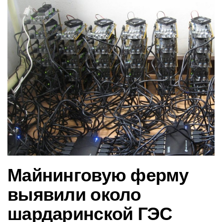
в
и
г
а
ц
и
ю
Майнинговую ферму
выявили около
шардаринской ГЭС