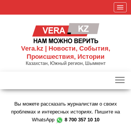
Skip
П
to
о
the
к
content
а
з
а
Vera.kz | Новости, События,
т
Происшествия, Истории
ь
Казахстан, Южный регион, Шымкент
/
С
к
р
ы
Вы можете рассказать журналистам о своих
т
ь
проблемах и интересных историях. Пишите на
н
WhatsApp
8 700 357 10 10
а