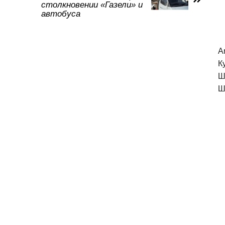
столкновении «Газели» и
ть
автобуса
A
К
Ш
Ш