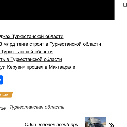
Ш
:
жах Туркестанской области
 млрд тенге строят в Туркестанской области
в Туркестанской области
ть в Туркестанской области
уи Керуен» прошел в Мактаарале
О
тп
а юге
р
а
Туркестанская область
ние
в
и
Один человек погиб при