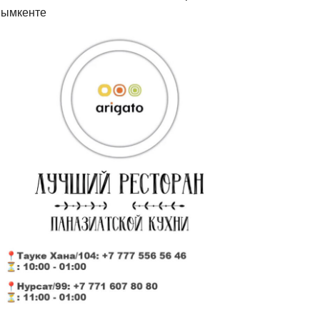
ымкенте