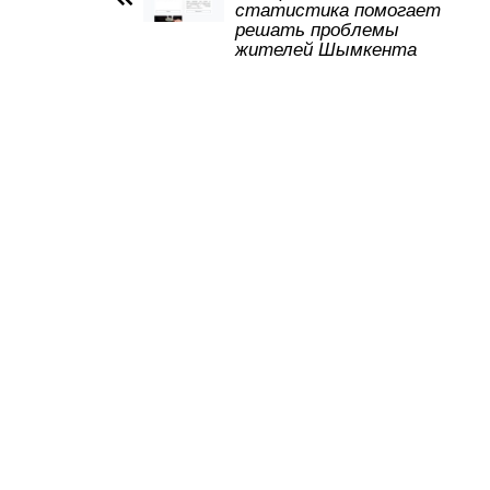
статистика помогает
p
o
ss
решать проблемы
жителей Шымкента
k
ni
ki