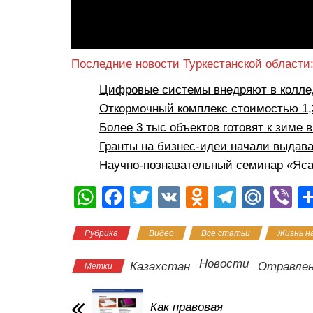
Последние новости Туркестанской области
Цифровые системы внедряют в коллед
Откормочный комплекс стоимостью 1,3
Более 3 тыс объектов готовят к зиме 
Гранты на бизнес-идеи начали выдава
Научно-познавательный семинар «Яса
W
F
T
V
O
T
M
Vi
h
a
wi
K
d
el
ail
b
Рубрика
Видео
Все статьи
Жизнь н
at
c
tt
n
e
.R
er
s
e
er
o
gr
u
Новости
Казахстан
Отравле
Метки
A
b
kl
a
p
o
a
m
Как правовая