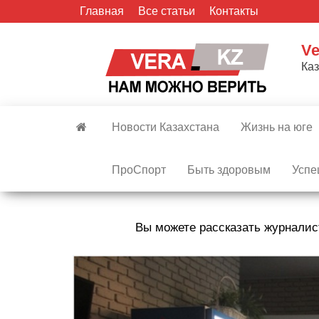
Skip
Главная
Все статьи
Контакты
to
the
Ve
content
Ка
Новости Казахстана
Жизнь на юге
ПроСпорт
Быть здоровым
Успе
Вы можете рассказать журналис