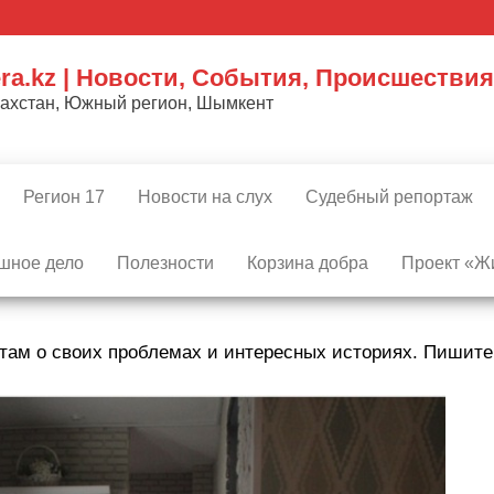
ra.kz | Новости, События, Происшествия
захстан, Южный регион, Шымкент
Регион 17
Новости на слух
Судебный репортаж
шное дело
Полезности
Корзина добра
Проект «Жи
там о своих проблемах и интересных историях. Пишит