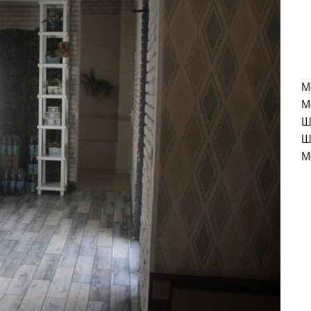
M
М
Ш
Ш
М