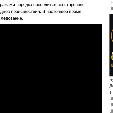
H
тражами порядка проводится всесторонняя
Ш
видцев происшествия. В настоящее время
следование.
Б
Д
в
Ш
Ш
Ш