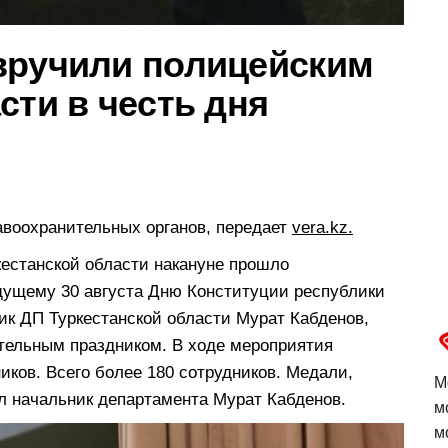
вручили полицейским
сти в честь дня
авоохранительных органов, передает
vera.kz.
кестанской области накануне прошло
дущему 30 августа Дню Конституции республики
ик ДП Туркестанской области Мурат Кабденов,
тельным праздником. В ходе мероприятия
ков. Всего более 180 сотрудников. Медали,
М
л начальник департамента Мурат Кабденов.
м
м