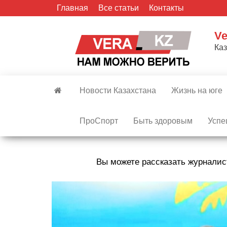
Skip
Главная
Все статьи
Контакты
to
the
Ve
content
Ка
Новости Казахстана
Жизнь на юге
ПроСпорт
Быть здоровым
Успе
Вы можете рассказать журналис