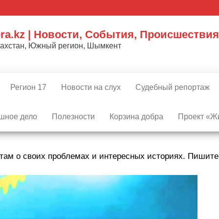
ra.kz | Новости, События, Происшествия
захстан, Южный регион, Шымкент
Регион 17
Новости на слух
Судебный репортаж
шное дело
Полезности
Корзина добра
Проект «Жи
там о своих проблемах и интересных историях. Пишит