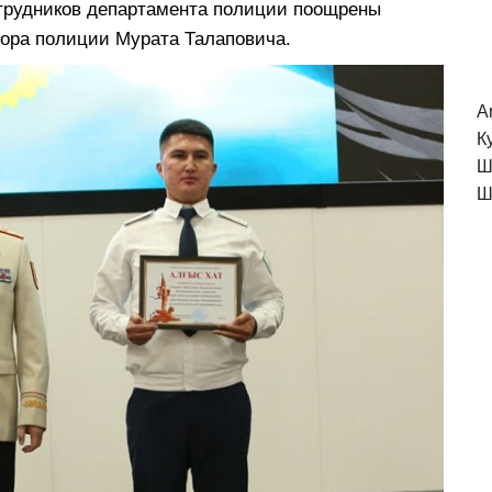
сотрудников департамента полиции поощрены
ора полиции Мурата Талаповича.
A
К
Ш
Ш