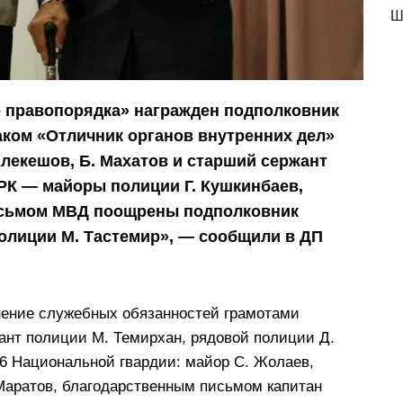
Ш
е правопорядка» награжден подполковник
аком «Отличник органов внутренних дел»
лекешов, Б. Махатов и старший сержант
РК — майоры полиции Г. Кушкинбаев,
исьмом МВД поощрены подполковник
полиции М. Тастемир», — сообщили в ДП
нение служебных обязанностей грамотами
нт полиции М. Темирхан, рядовой полиции Д.
6 Национальной гвардии: майор С. Жолаев,
Маратов, благодарственным письмом капитан