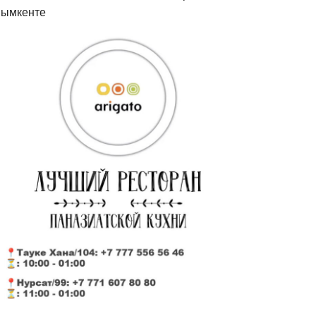
ымкенте