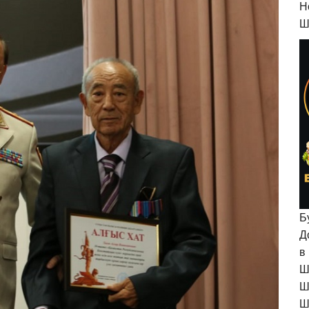
H
Ш
Б
Д
в
Ш
Ш
Ш