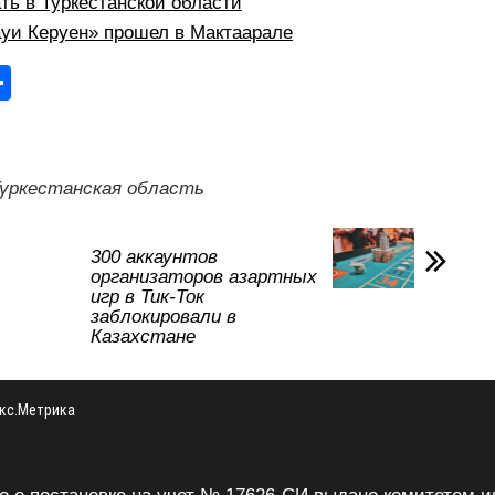
ть в Туркестанской области
уи Керуен» прошел в Мактаарале
О
тп
р
а
уркестанская область
в
и
300 аккаунтов
организаторов азартных
ть
игр в Тик-Ток
заблокировали в
Казахстане