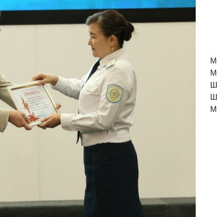
M
М
Ш
Ш
М