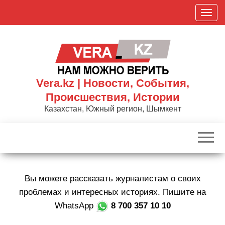
Skip
П
to
о
the
к
content
а
з
а
Vera.kz | Новости, События,
т
Происшествия, Истории
ь
Казахстан, Южный регион, Шымкент
/
С
к
р
ы
Вы можете рассказать журналистам о своих
т
ь
проблемах и интересных историях. Пишите на
н
WhatsApp
8 700 357 10 10
а