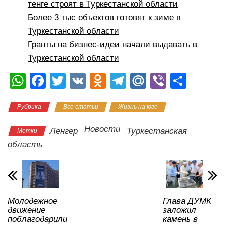
тенге строят в Туркестанской области
Более 3 тыс объектов готовят к зиме в
Туркестанской области
Гранты на бизнес-идеи начали выдавать в
Туркестанской области
W
F
T
V
O
T
M
Vi
О
h
a
wi
K
d
el
ail
b
тп
Рубрика
Все статьи
Жизнь на юге
at
c
tt
n
e
.R
er
р
s
e
er
o
gr
u
а
Новости
Ленгер
Туркестанская
Метки
A
b
kl
a
в
область
p
o
a
m
и
p
o
ss
ть
k
ni
Молодежное
Глава ДУМК
ki
движение
заложил
поблагодарили
камень в