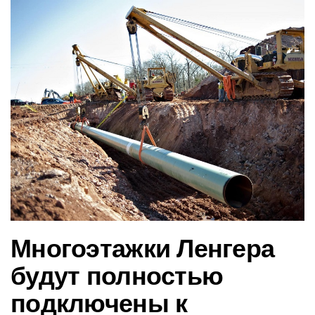
в
и
г
а
ц
и
ю
Многоэтажки Ленгера
будут полностью
подключены к