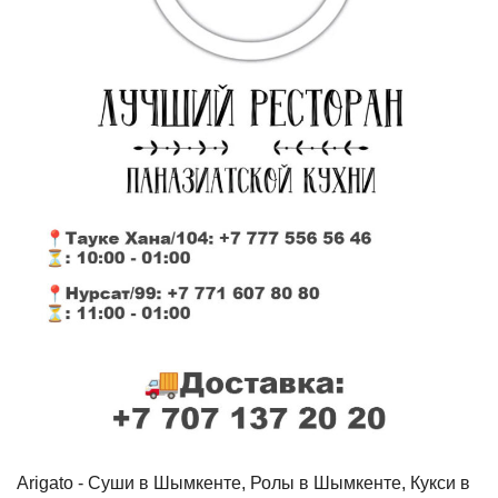
Arigato - Cуши в Шымкенте, Ролы в Шымкенте, Кукси в